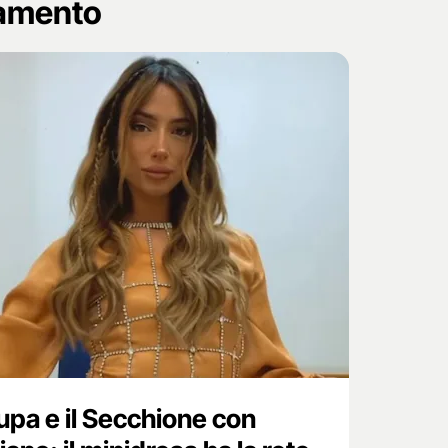
namento
Pupa e il Secchione con