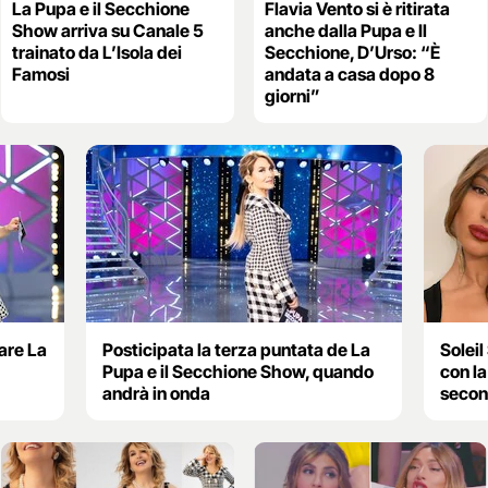
La Pupa e il Secchione
Flavia Vento si è ritirata
Show arriva su Canale 5
anche dalla Pupa e Il
trainato da L’Isola dei
Secchione, D’Urso: “È
Famosi
andata a casa dopo 8
giorni”
are La
Posticipata la terza puntata de La
Soleil
Pupa e il Secchione Show, quando
con la
andrà in onda
secon