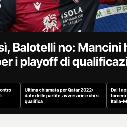
ì, Balotelli no: Mancini 
r i playoff di qualificaz
contro
Ultima chiamata per Qatar 2022:
Dal 1 ap
à
date delle partite, avversarie e chi si
tornerà
qualifica
Italia-