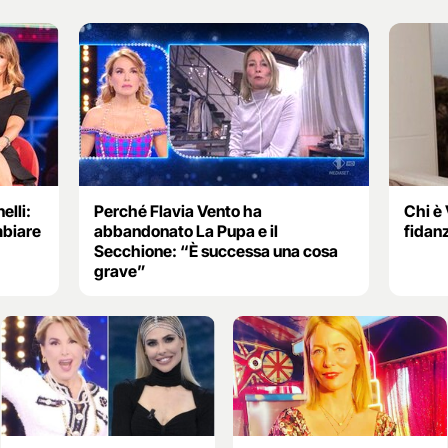
elli:
Perché Flavia Vento ha
Chi è 
mbiare
abbandonato La Pupa e il
fidan
Secchione: “È successa una cosa
grave”