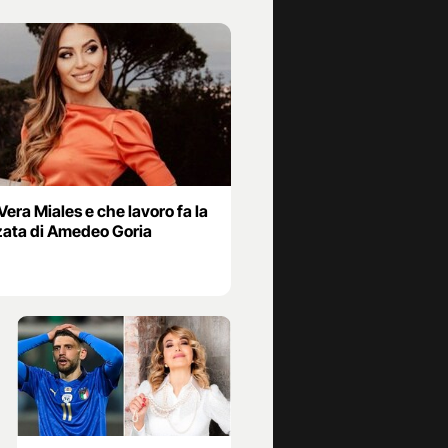
Vera Miales e che lavoro fa la
zata di Amedeo Goria