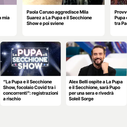
Paola Caruso aggredisce Mila
Provve
a mia
Suarez a La Pupa e il Secchione
Pupa 
Show e poi sviene
tra P
“La Pupa e il Secchione
Alex Belli ospite a La Pupa
Show, focolaio Covid tra i
e il Secchione, sarà Pupo
concorrenti”: registrazioni
per una sera e rivedrà
a rischio
Soleil Sorge