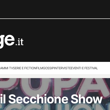
AMMI TV
SERIE E FICTION
FILM
GOSSIP
INTERVISTE
EVENTI E FESTIVAL
 il Secchione Show