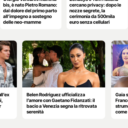
bis, è nato Pietro Romano:
cercano privacy: dopo le
dal dolore del primo parto
nozze segrete, la
all’impegno a sostegno
cerimonia da 500mila
delle neo-mamme
euro senza cellulari
ll’ex
Belen Rodriguez ufficializza
Gaia s
i,
l’amore con Gaetano Fidanzati: il
Franc
r
bacio a Venezia segna la ritrovata
strum
serenità
come 