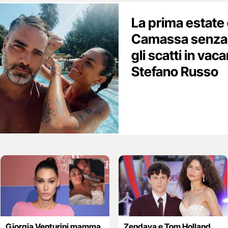
La prima estate
Camassa senza F
gli scatti in va
Stefano Russo
Giorgia Venturini mamma
Zendaya e Tom Holland