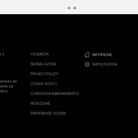
 il
YOUMEDIA
NOTIFICHE
SEGNALAZIONI
IMPOSTAZIONI
PRIVACY POLICY
ttamento ed
COOKIE POLICY
sente sul
itori,
CONDIZIONI ABBONAMENTO
REDAZIONE
PREFERENZE COOKIE