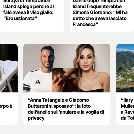
Soraya di Temptation
Danilo dopo Temptation
Island spiega perché al
Island frequenterebbe
falò aveva il viso giallo:
Simona Giordano: “Mi ha
“Ero ustionata”
detto che aveva lasciato
Francesca”
“Anna Tatangelo e Giacomo
“Ilary
orpo è
Buttaroni si sposano”: la foto
Muller
dell’anello sull’anulare e la voglia di
a Rave
privacy
da Tot