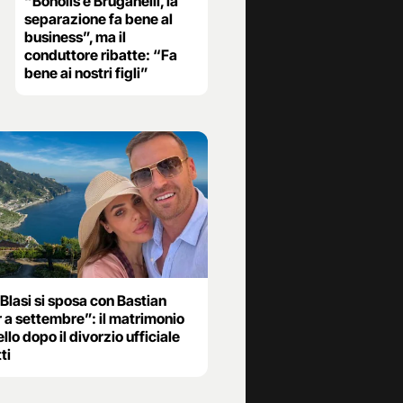
“Bonolis e Bruganelli, la
separazione fa bene al
business”, ma il
conduttore ribatte: “Fa
bene ai nostri figli”
 Blasi si sposa con Bastian
 a settembre”: il matrimonio
llo dopo il divorzio ufficiale
ti