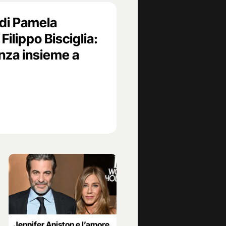
 di Pamela
ilippo Bisciglia:
canza insieme a
Jennifer Aniston e l’amore