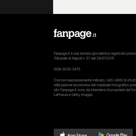
Fanpage.it è una testata giornalistica registrata presso
Tribunale di Napoli n. 57 del 26/07/2011.
ISSN 3035-3475
Ove non espressamente indicato, tutti i diritti di sfru
utilizzazione economica del materiale fotografico pre
sito Fanpage.it sono da intendersi di proprietà dei forn
LaPresse e Getty Images.