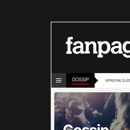
GOSSIP
VIP
ROYALS
UO