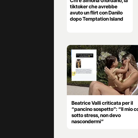
Chi è Simona Giordano, la
tiktoker che avrebbe
avuto un flirt con Danilo
dopo Temptation Island
Beatrice Valli criticata per il
“pancino sospetto”: “Il mio c
sotto stress, non devo
nascondermi”