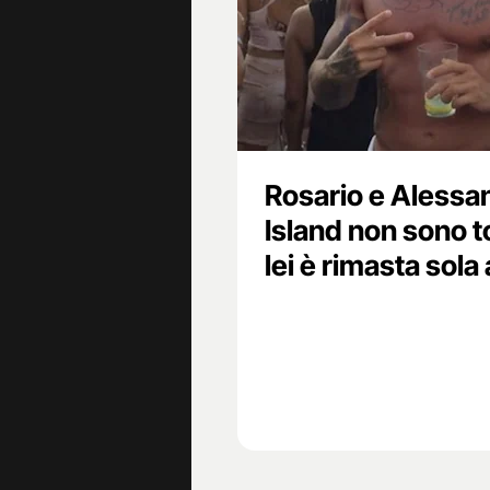
Rosario e Alessa
Island non sono to
lei è rimasta sola