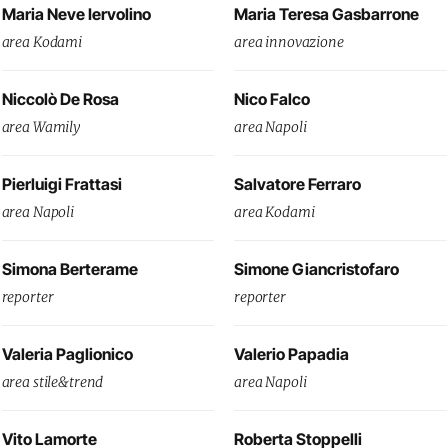
Maria Neve Iervolino
Maria Teresa Gasbarrone
area Kodami
area innovazione
Niccolò De Rosa
Nico Falco
area Wamily
area Napoli
Pierluigi Frattasi
Salvatore Ferraro
area Napoli
area Kodami
Simona Berterame
Simone Giancristofaro
reporter
reporter
Valeria Paglionico
Valerio Papadia
area stile&trend
area Napoli
Vito Lamorte
Roberta Stoppelli