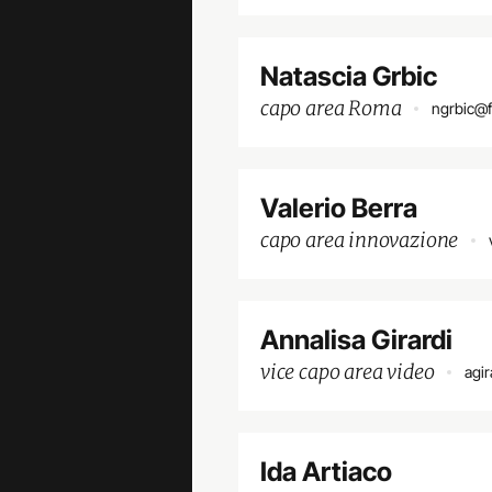
Natascia Grbic
capo area Roma
ngrbic@f
Valerio Berra
capo area innovazione
Annalisa Girardi
vice capo area video
agi
Ida Artiaco