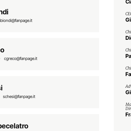
Ci
ndi
CE
Gi
abiondi@fanpage.it
Chi
Di
co
Chi
Pa
cgreco@fanpage.it
Chi
Fa
i
Adv
Gi
schesi@fanpage.it
Ma
Di
Fr
pecelatro