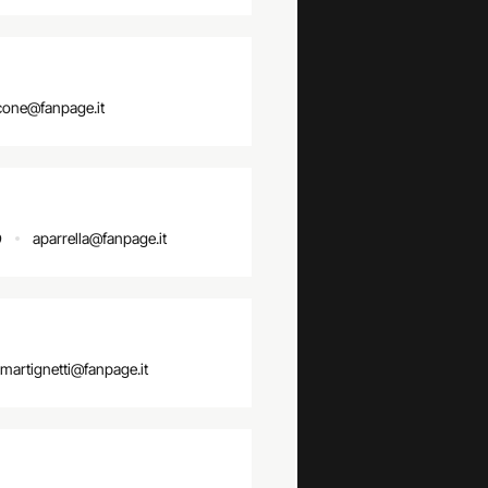
cone@fanpage.it
o
aparrella@fanpage.it
martignetti@fanpage.it