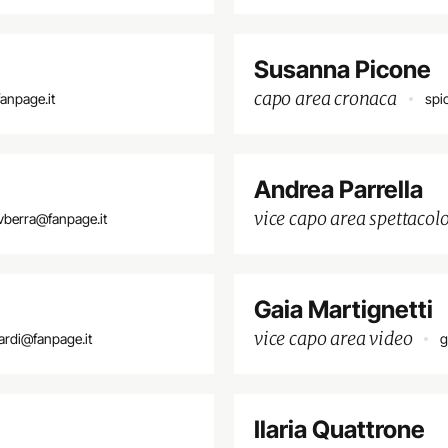
Susanna Picone
capo area cronaca
anpage.it
spi
Andrea Parrella
vice capo area spettacol
vberra@fanpage.it
Gaia Martignetti
vice capo area video
rardi@fanpage.it
g
Ilaria Quattrone