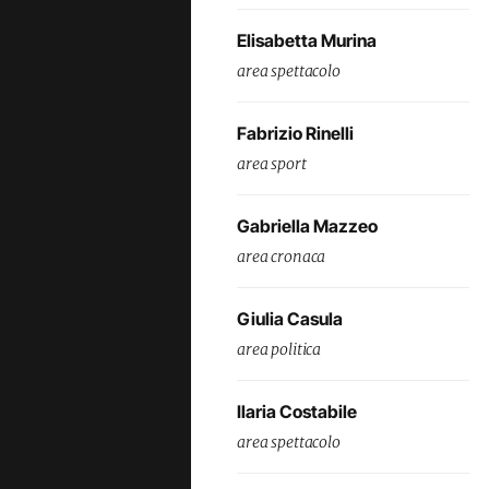
Elisabetta Murina
area spettacolo
Fabrizio Rinelli
area sport
Gabriella Mazzeo
area cronaca
Giulia Casula
area politica
Ilaria Costabile
area spettacolo