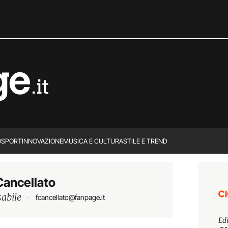
O
SPORT
INNOVAZIONE
MUSICA E CULTURA
STILE E TREND
Cancellato
sabile
fcancellato@fanpage.it
Ed