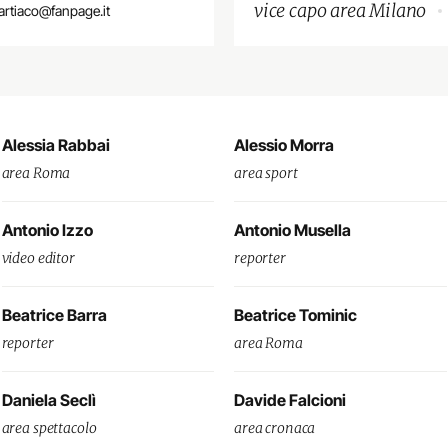
vice capo area Milano
iartiaco@fanpage.it
Alessia Rabbai
Alessio Morra
area Roma
area sport
Antonio Izzo
Antonio Musella
video editor
reporter
Beatrice Barra
Beatrice Tominic
reporter
area Roma
Daniela Seclì
Davide Falcioni
area spettacolo
area cronaca