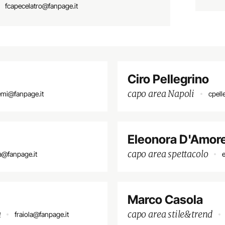
fcapecelatro@fanpage.it
Ciro Pellegrino
capo area Napoli
mi@fanpage.it
cpell
Eleonora D'Amor
capo area spettacolo
ia@fanpage.it
Marco Casola
a
capo area stile&trend
fraiola@fanpage.it