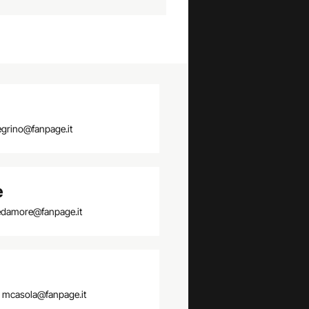
egrino@fanpage.it
e
edamore@fanpage.it
mcasola@fanpage.it