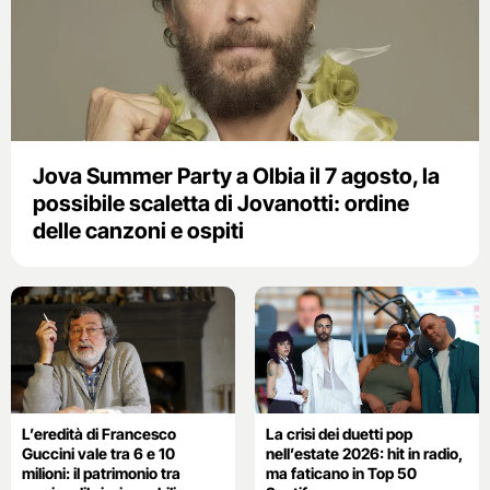
Jova Summer Party a Olbia il 7 agosto, la
possibile scaletta di Jovanotti: ordine
delle canzoni e ospiti
L’eredità di Francesco
La crisi dei duetti pop
Guccini vale tra 6 e 10
nell’estate 2026: hit in radio,
milioni: il patrimonio tra
ma faticano in Top 50