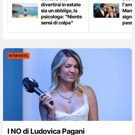
divertirsi in estate
l'amo
sia un obbligo, la
Manif
psicologa: "Niente
signi
sensi di colpa"
pass
INTERVISTA
I NO di Ludovica Pagani