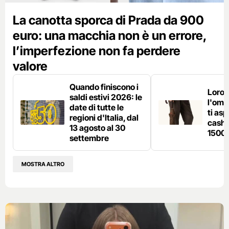
La canotta sporca di Prada da 900
euro: una macchia non è un errore,
l’imperfezione non fa perdere
valore
Quando finiscono i
Loro 
saldi estivi 2026: le
l'omb
date di tutte le
ti asp
regioni d'Italia, dal
cashm
13 agosto al 30
1500 
settembre
MOSTRA ALTRO