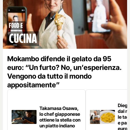
Food e
Cucina
Mokambo difende il gelato da 95
euro: “Un furto? No, un’esperienza.
Vengono da tutto il mondo
appositamente”
Diego
Takamasa Osawa,
dal m
lo chef giapponese
le tag
ottiene la stella con
e par
un piatto indiano
euro