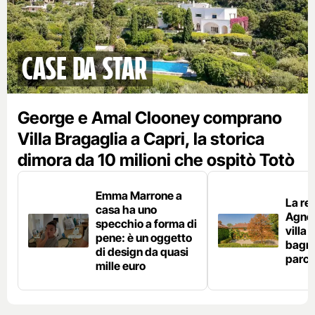
Case da star
George e Amal Clooney comprano
Villa Bragaglia a Capri, la storica
dimora da 10 milioni che ospitò Totò
Emma Marrone a
La re
casa ha uno
Agnell
specchio a forma di
villa 
pene: è un oggetto
bagni
di design da quasi
parco
mille euro