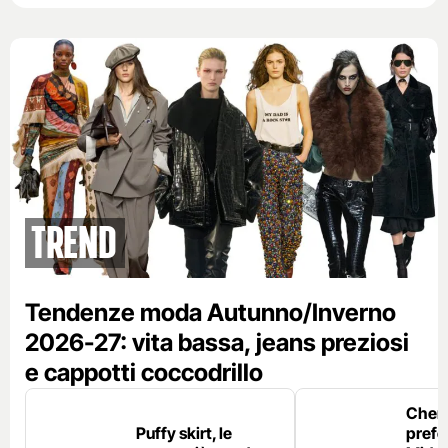
Trend
Tendenze moda Autunno/Inverno
2026-27: vita bassa, jeans preziosi
e cappotti coccodrillo
Chemi
Puffy skirt, le
prefe