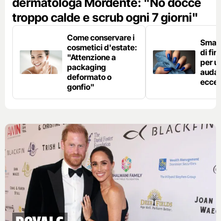
dermatologa Mordente: "No docce
troppo calde e scrub ogni 7 giorni"
Come conservare i
Smalto
cosmetici d'estate:
di fi
"Attenzione a
per u
packaging
auda
deformato o
ecces
gonfio"