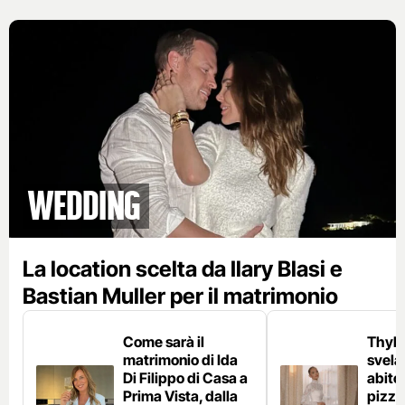
Wedding
La location scelta da Ilary Blasi e
Bastian Muller per il matrimonio
Come sarà il
Thyla
matrimonio di Ida
svela
Di Filippo di Casa a
abito
Prima Vista, dalla
pizzo