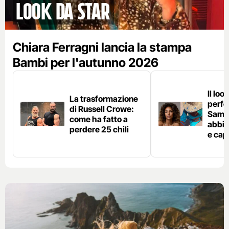
Look da star
Chiara Ferragni lancia la stampa
Bambi per l'autunno 2026
Il loo
La trasformazione
perfet
di Russell Crowe:
Samir
come ha fatto a
abbin
perdere 25 chili
e cap