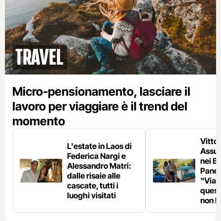
Travel
Micro-pensionamento, lasciare il
lavoro per viaggiare è il trend del
momento
Vittor
L'estate in Laos di
Assun
Federica Nargi e
nei B
Alessandro Matri:
Panda
dalle risaie alle
"Viag
cascate, tutti i
ques
luoghi visitati
non h