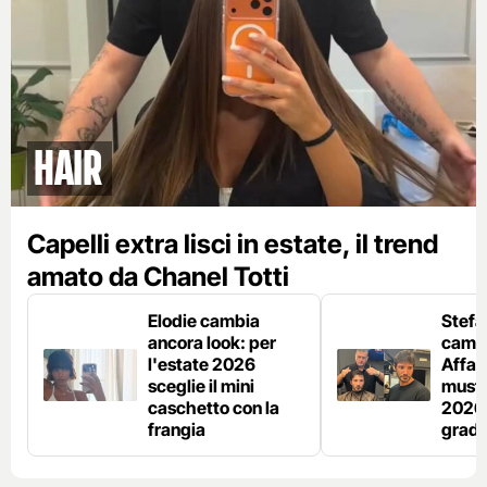
Hair
Capelli extra lisci in estate, il trend
amato da Chanel Totti
Elodie cambia
Stefa
ancora look: per
cambi
l'estate 2026
Affari
sceglie il mini
must 
caschetto con la
2026 
frangia
grad