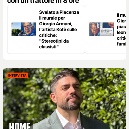
con un trattore in 8 ore"
Svelato a Piacenza
Il mur
il murale per
Giorg
Giorgio Armani,
piace,
l'artista Kotè sulle
leoni 
critiche:
critic
"Stereotipi da
famig
classisti"
INTERVISTA
Home