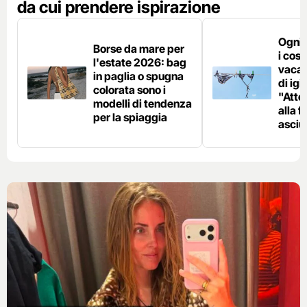
da cui prendere ispirazione
Ogni 
Borse da mare per
i cost
l'estate 2026: bag
vacan
in paglia o spugna
di ig
colorata sono i
"Atte
modelli di tendenza
alla f
per la spiaggia
asciu