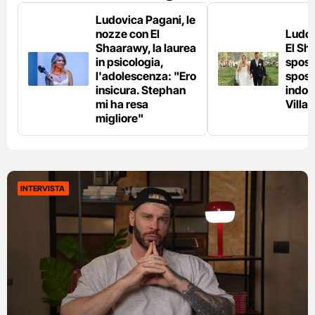
Ludovica Pagani, le
nozze con El
Ludov
Shaarawy, la laurea
El Sh
in psicologia,
sposat
l'adolescenza: "Ero
sposa
insicura. Stephan
indoss
mi ha resa
Villa
migliore"
INTERVISTA