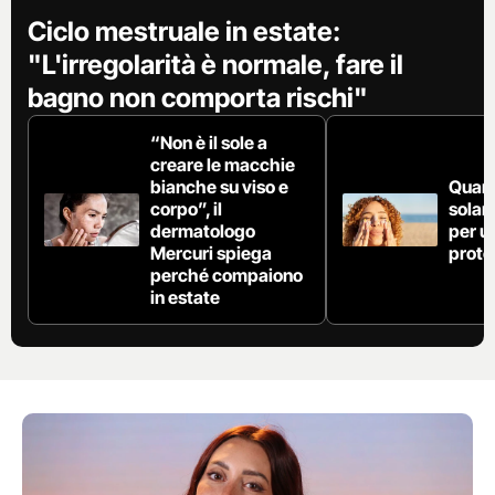
Ciclo mestruale in estate:
"L'irregolarità è normale, fare il
bagno non comporta rischi"
“Non è il sole a
creare le macchie
bianche su viso e
Quan
corpo”, il
solar
dermatologo
per u
Mercuri spiega
prote
perché compaiono
in estate