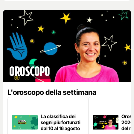
Oroscopo
L'oroscopo della settimana
La classifica dei
Orosc
segni più fortunati
2026,
dal 10 al 16 agosto
del m