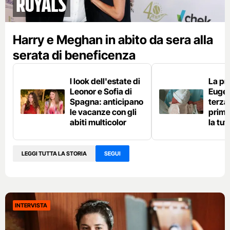
Royals
Harry e Meghan in abito da sera alla
serata di beneficenza
I look dell'estate di
La pr
Leonor e Sofia di
Eugen
Spagna: anticipano
terza 
le vacanze con gli
prima
abiti multicolor
la tut
LEGGI TUTTA LA STORIA
SEGUI
INTERVISTA