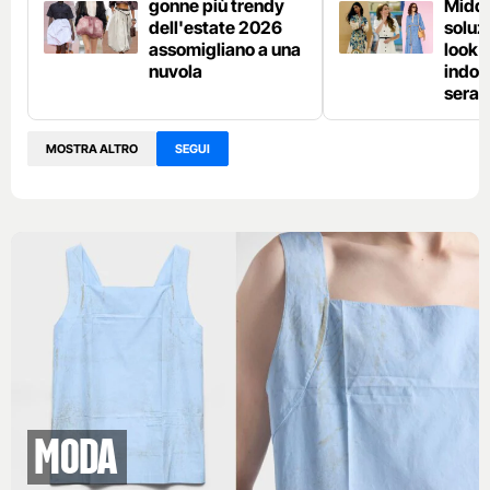
gonne più trendy
Middl
dell'estate 2026
soluzi
assomigliano a una
look e
nuvola
indos
sera
MOSTRA ALTRO
SEGUI
Moda