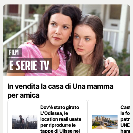
Film
e serie tv
In vendita la casa di Una mamma
per amica
Dov’è stato girato
Caste
L’Odissea, le
la fo
location reali usate
patri
per riprodurre le
UNES
tappe di Ulisse nel
hanno