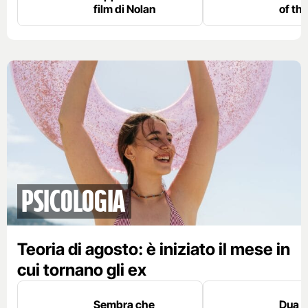
film di Nolan
of th
PSICOLOGIA
Teoria di agosto: è iniziato il mese in
cui tornano gli ex
Sembra che
Dua L