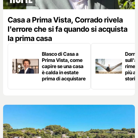
Casa a Prima Vista, Corrado rivela
l'errore che si fa quando si acquista
la prima casa
Blasco di Casa a
Dorm
Prima Vista, come
sull'a
capire se una casa
rimed
è calda in estate
più an
prima di acquistare
storia