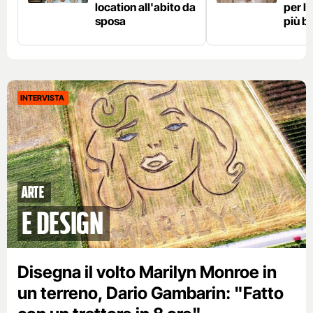
location all'abito da
per l
sposa
più b
INTERVISTA
Arte
e Design
Disegna il volto Marilyn Monroe in
un terreno, Dario Gambarin: "Fatto