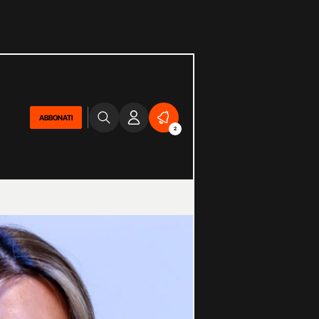
ABBONATI
2