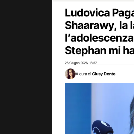
Ludovica Paga
Shaarawy, la l
l’adolescenza:
Stephan mi ha
26 Giugno 2026
18:57
,
A cura di
Giusy Dente