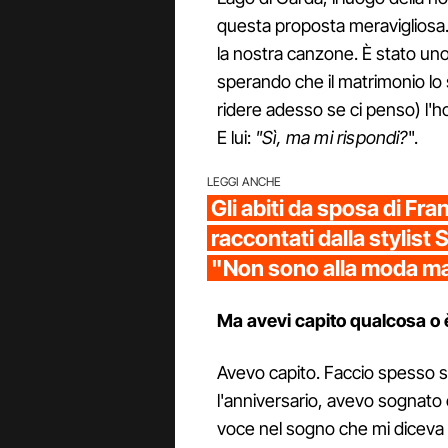
questa proposta meravigliosa.
la nostra canzone. È stato uno de
sperando che il matrimonio lo 
ridere adesso se ci penso) l'h
E lui:
"Sì, ma mi rispondi?
".
LEGGI ANCHE
Gli abiti da sposa di Fr
raccontati dalla stylis
"Non sono alla moda m
Ma avevi capito qualcosa o 
Avevo capito. Faccio spesso s
l'anniversario, avevo sognato 
voce nel sogno che mi diceva