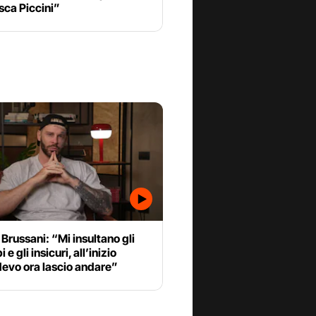
sca Piccini”
russani: “Mi insultano gli
e gli insicuri, all’inizio
devo ora lascio andare”