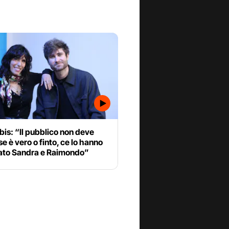
is: “Il pubblico non deve
se è vero o finto, ce lo hanno
ato Sandra e Raimondo”