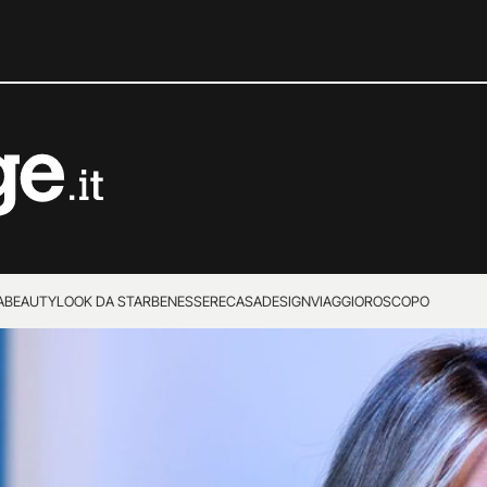
A
BEAUTY
LOOK DA STAR
BENESSERE
CASA
DESIGN
VIAGGI
OROSCOPO