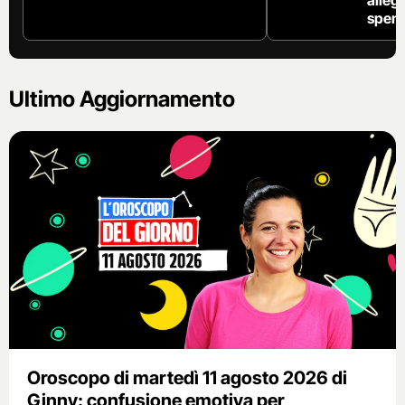
spens
Ultimo Aggiornamento
Oroscopo di martedì 11 agosto 2026 di
Ginny: confusione emotiva per