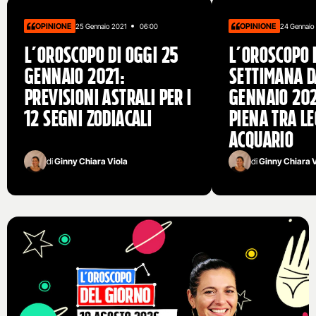
OPINIONE
OPINIONE
25 Gennaio 2021
06:00
24 Gennaio
L’oroscopo di oggi 25
L’oroscopo 
gennaio 2021:
settimana da
previsioni astrali per i
gennaio 202
12 segni zodiacali
piena tra Le
Acquario
di
Ginny Chiara Viola
di
Ginny Chiara V