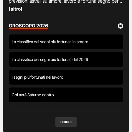
previsioni astrali su amore, lavoro e fortuna segno per
segno con i consigli dell'astrologa Ginny. Le previsioni
[altro]
astrologiche settimanali e mensili aggiornate con voti e
pagelle.
OROSCOPO 2026
La classifica dei segni più fortunati in amore
La classifica dei segni più fortunati del 2026
I segni più fortunati nel lavoro
Chi avrà Saturno contro
CHIUDI