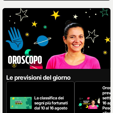
Oroscopo
Le previsioni del giorno
Orosc
previs
La classifica dei
setti
segni più fortunati
16 ag
dal 10 al 16 agosto
Pesci
allegg