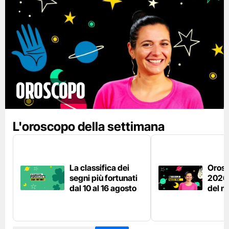
Oroscopo
L'oroscopo della settimana
La classifica dei
Orosc
segni più fortunati
2026,
dal 10 al 16 agosto
del m