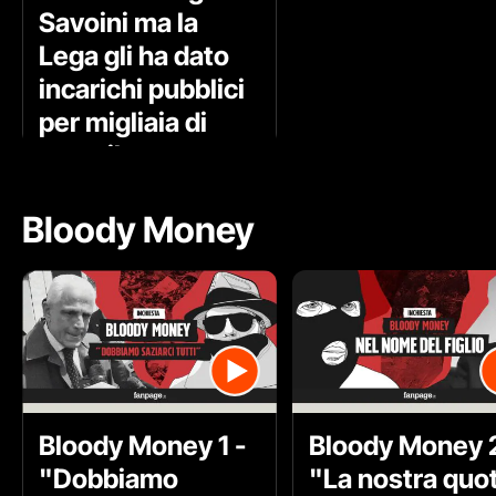
Savoini ma la
Lega gli ha dato
incarichi pubblici
per migliaia di
euro: il
documento
esclusivo
Bloody Money
Bloody Money 1 -
Bloody Money 2
"Dobbiamo
"La nostra quo