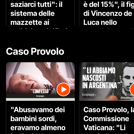
saziarci tutti": il
è del 15%", il fi
sistema delle
di Vincenzo de
mazzette ai
Luca nello
politici per i rifiuti
scandalo appalt
rifiuti
Caso Provolo
"Abusavamo dei
Caso Provolo, l
bambini sordi,
Commissione
eravamo almeno
Vaticana: "Li