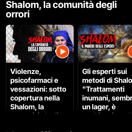
Shalom, la comunità degli
orrori
Violenze,
Gli esperti sui
psicofarmaci e
metodi di Shal
vessazioni: sotto
"Trattamenti
copertura nella
inumani, semb
Shalom, la
un lager, è
comunità degli
agghiacciante"
orrori