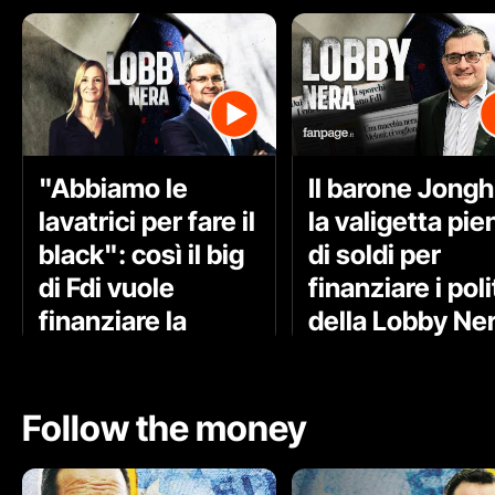
"Abbiamo le
Il barone Jongh
lavatrici per fare il
la valigetta pie
black": così il big
di soldi per
di Fdi vuole
finanziare i poli
finanziare la
della Lobby Ne
campagna
elettorale di
Milano
Follow the money