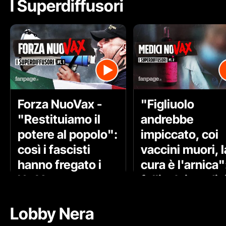
I Superdiffusori
Forza NuoVax -
"Figliuolo
"Restituiamo il
andrebbe
potere al popolo":
impiccato, coi
così i fascisti
vaccini muori, l
hanno fregato i
cura è l'arnica":
No Vax
follia dei medic
no-vax
Lobby Nera