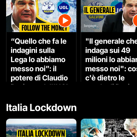
“Quello che fa le
"Il generale ch
indagini sulla
indaga sui 49
Lega lo abbiamo
milioni lo abbi
messo noi”: il
messo noi": co
potere di Claudio
c'è dietro le
Durigon, dall’UGL
parole di Durig
a Salvini
Italia Lockdown