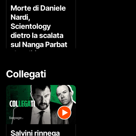
Morte di Daniele
Nardi,
Scientology
dietro la scalata
sul Nanga Parbat
che gli è costata
la vita
Collegati
Salvini rinnega