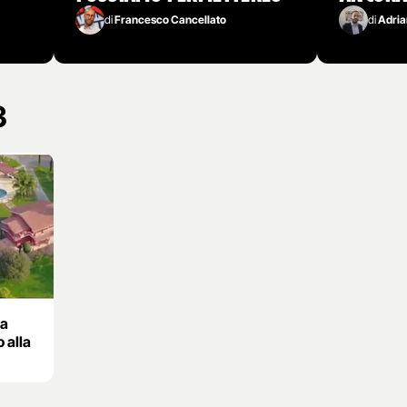
di
Francesco Cancellato
di
Adria
3
 a
 alla