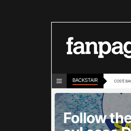
BACKSTAIR
COS’È BA
Follow th