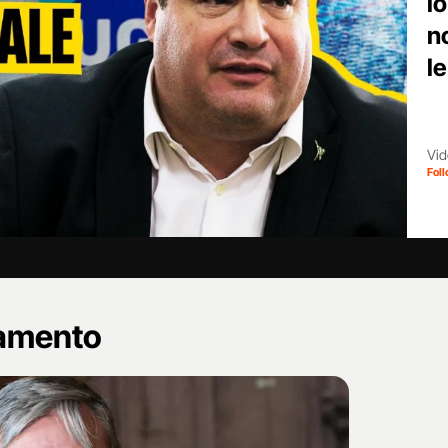
l
n
l
Vid
Fol
namento