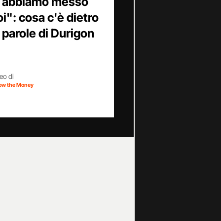
o abbiamo messo
oi": cosa c'è dietro
e parole di Durigon
eo di
low the Money