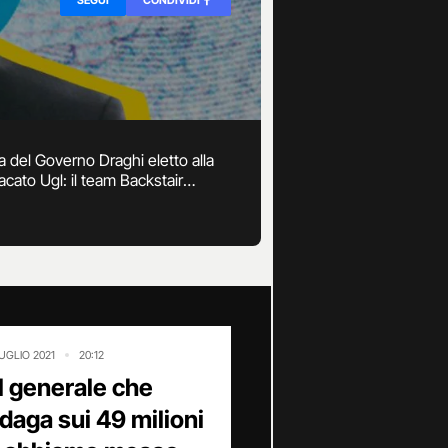
a del Governo Draghi eletto alla
cato Ugl: il team Backstair
ominato il generale della Guardia di
LUGLIO 2021
20:12
Il generale che
ndaga sui 49 milioni