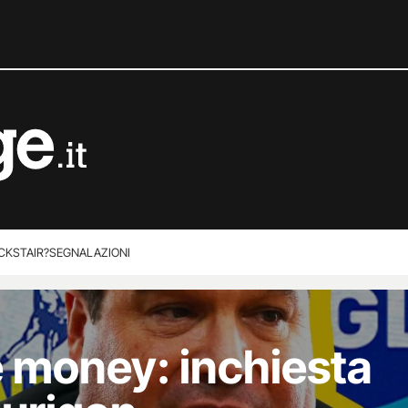
CKSTAIR?
SEGNALAZIONI
e money: inchiesta