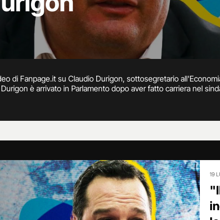
Durigon
deo di Fanpage.it su Claudio Durigon, sottosegretario all'Economi
urigon è arrivato in Parlamento dopo aver fatto carriera nel sinda
i Salvini e Durigon, il quale ammette che è il suo partito ad aver n
o dei 49 milioni.
19 
"
i