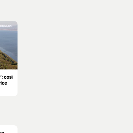
: così
rice
no