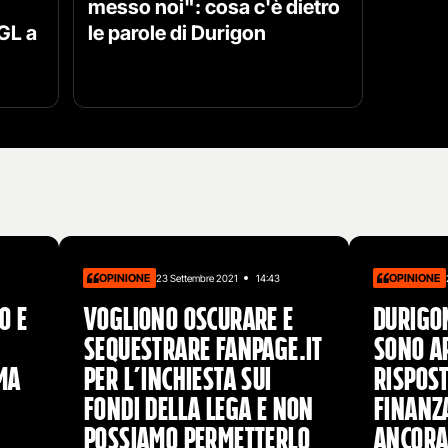
messo noi": cosa c'è dietro
GL a
le parole di Durigon
OPINIONE
OPINIONE
23 Settembre 2021
14:43
o e
Vogliono oscurare e
Durigon
sequestrare Fanpage.it
sono ar
ma
per l’inchiesta sui
rispost
fondi della Lega e non
Finanza
possiamo permetterlo
ancora