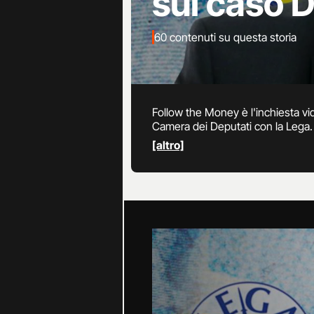
sul caso 
60 contenuti su questa storia
Follow the Money è l'inchiesta vi
Camera dei Deputati con la Lega. D
ricostruisce i legami tra la Lega d
[altro]
Finanza che sta indagando sul cas