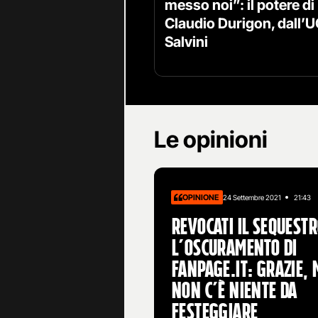
messo noi”: il potere di
Claudio Durigon, dall’U
Salvini
Le opinioni
OPINIONE
24 Settembre 2021
21:43
Revocati il sequestr
l’oscuramento di
Fanpage.it: grazie, 
non c’è niente da
festeggiare