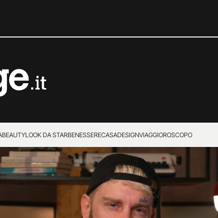
A
BEAUTY
LOOK DA STAR
BENESSERE
CASA
DESIGN
VIAGGI
OROSCOPO