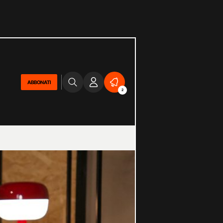
ABBONATI
2