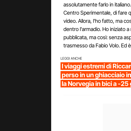
assolutamente farlo in italiano
Centro Sperimentale, di fare q
video. Allora, l'ho fatto, ma co
dentro l'armadio. Ho iniziato a
pubblicata, ma così: senza aspe
trasmesso da Fabio Volo. Ed è
LEGGI ANCHE
I viaggi estremi di Ricc
perso in un ghiacciaio in
la Norvegia in bici a -25