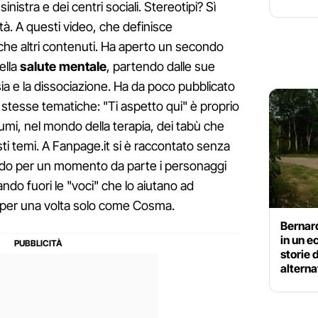
inistra e dei centri sociali. Stereotipi? Sì
tà. A questi video, che definisce
che altri contenuti. Ha aperto un secondo
della
salute mentale
, partendo dalle sue
ia e la dissociazione. Ha da poco pubblicato
e stesse tematiche: "Ti aspetto qui" è proprio
aumi, nel mondo della terapia, dei tabù che
ti temi. A Fanpage.it si è raccontato senza
endo per un momento da parte i personaggi
ando fuori le "voci" che lo aiutano ad
o per una volta solo come Cosma.
Bernar
in un e
storie 
alterna