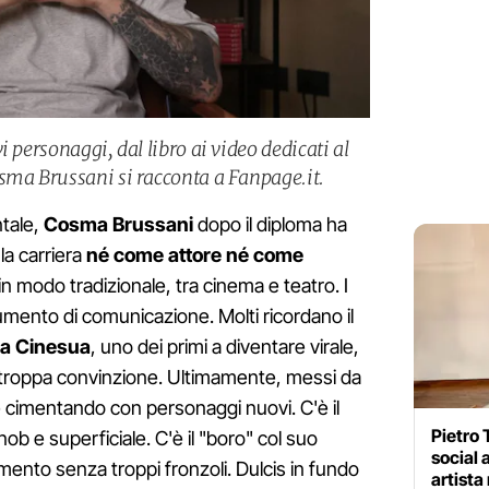
 personaggi, dal libro ai video dedicati al
sma Brussani si racconta a Fanpage.it.
ntale,
Cosma Brussani
dopo il diploma ha
la carriera
né come attore né come
n modo tradizionale, tra cinema e teatro. I
rumento di comunicazione. Molti ricordano il
la Cinesua
, uno dei primi a diventare virale,
troppa convinzione. Ultimamente, messi da
ce cimentando con personaggi nuovi. C'è il
Pietro T
nob e superficiale. C'è il "boro" col suo
social 
amento senza troppi fronzoli. Dulcis in fundo
artista