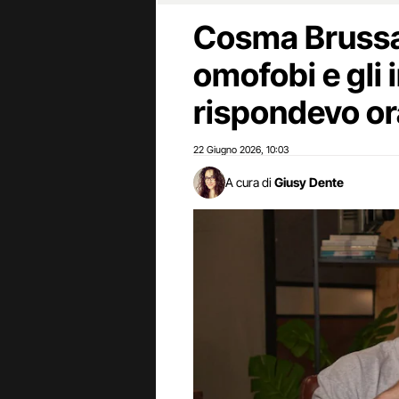
Cosma Brussan
omofobi e gli i
rispondevo or
22 Giugno 2026
10:03
,
A cura di
Giusy Dente