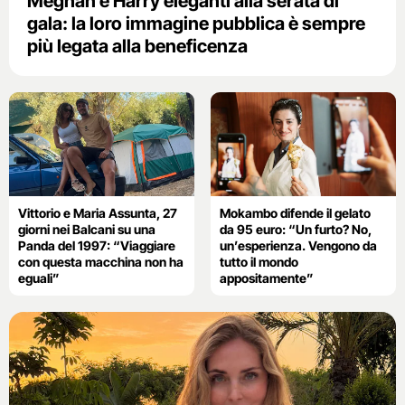
Meghan e Harry eleganti alla serata di
gala: la loro immagine pubblica è sempre
più legata alla beneficenza
Vittorio e Maria Assunta, 27
Mokambo difende il gelato
giorni nei Balcani su una
da 95 euro: “Un furto? No,
Panda del 1997: “Viaggiare
un’esperienza. Vengono da
con questa macchina non ha
tutto il mondo
eguali”
appositamente”