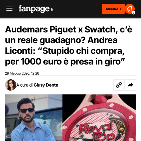
ABBONATI
2
Audemars Piguet x Swatch, c’è
un reale guadagno? Andrea
Liconti: “Stupido chi compra,
per 1000 euro è presa in giro”
29 Maggio 2026
12:26
,
A cura di
Giusy Dente