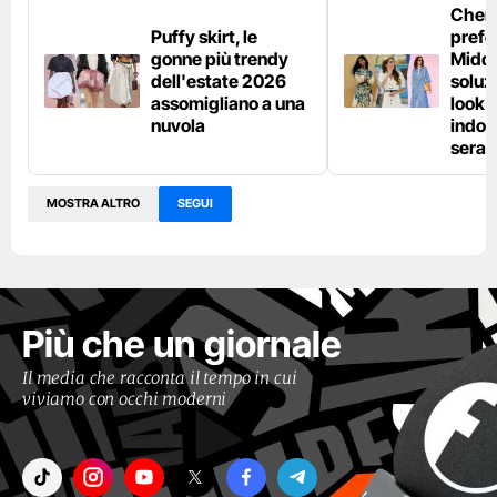
Chemi
Puffy skirt, le
prefe
gonne più trendy
Middl
dell'estate 2026
soluzi
assomigliano a una
look e
nuvola
indos
sera
MOSTRA ALTRO
SEGUI
Più che un giornale
Il media che racconta il tempo in cui
viviamo con occhi moderni