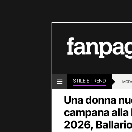
STILE E TREND
MOD
Una donna nu
campana alla 
2026, Ballari