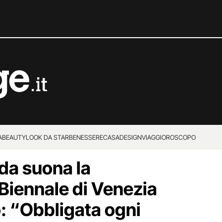
A
BEAUTY
LOOK DA STAR
BENESSERE
CASA
DESIGN
VIAGGI
OROSCOPO
da suona la
Biennale di Venezia
o: “Obbligata ogni