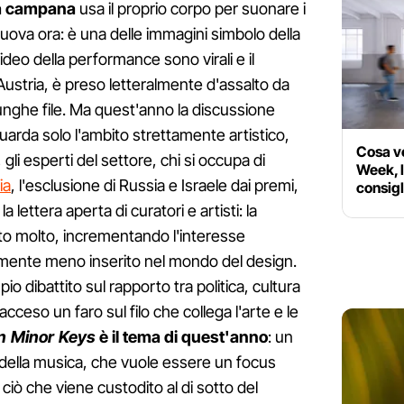
a campana
usa il proprio corpo per suonare i
uova ora: è una delle immagini simbolo della
video della performance sono virali e il
l'Austria, è preso letteralmente d'assalto da
unghe file. Ma quest'anno la discussione
guarda solo l'ambito strettamente artistico,
Cosa v
gli esperti del settore, chi si occupa di
Week, l
ia
, l'esclusione di Russia e Israele dai premi,
consigl
a lettera aperta di curatori e artisti: la
uito molto, incrementando l'interesse
tamente meno inserito nel mondo del design.
 dibattito sul rapporto tra politica, cultura
è acceso un faro sul filo che collega l'arte e le
In Minor Keys
è il tema di quest'anno
: un
ri della musica, che vuole essere un focus
 ciò che viene custodito al di sotto del