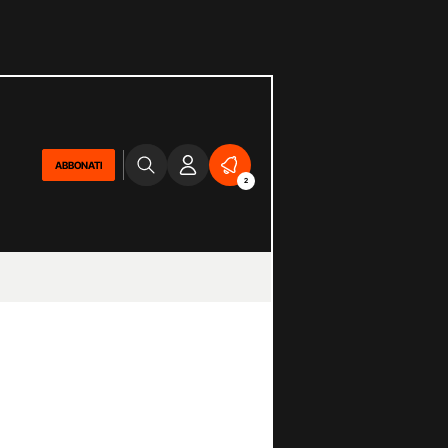
ABBONATI
2