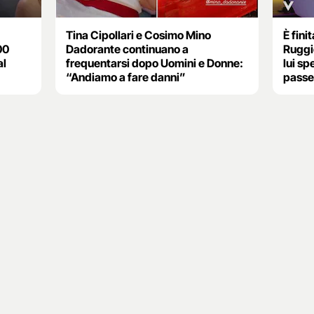
Tina Cipollari e Cosimo Mino
È fini
00
Dadorante continuano a
Ruggie
al
frequentarsi dopo Uomini e Donne:
lui s
“Andiamo a fare danni”
pass