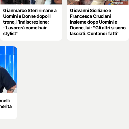
Gianmarco Steri rimane a
Giovanni Siciliano e
Uomini e Donne dopo il
Francesca Cruciani
trono, l’indiscrezione:
insieme dopo Uomini e
“Lavorerà come hair
Donne, lui: “Gli altri si sono
stylist”
lasciati. Contano i fatti”
celli
herita