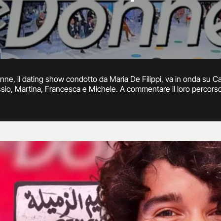
ne, il dating show condotto da Maria De Filippi, va in onda su Can
ssio, Martina, Francesca e Michele. A commentare il loro percorso g
nche quest'anno il trono over e il trono classico andranno in onda 
aming su Witty e in replica la sera su La5.