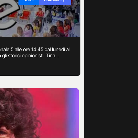
ale 5 alle ore 14:45 dal lunedì al
li storici opinionisti: Tina
nella stessa puntata. Le puntate