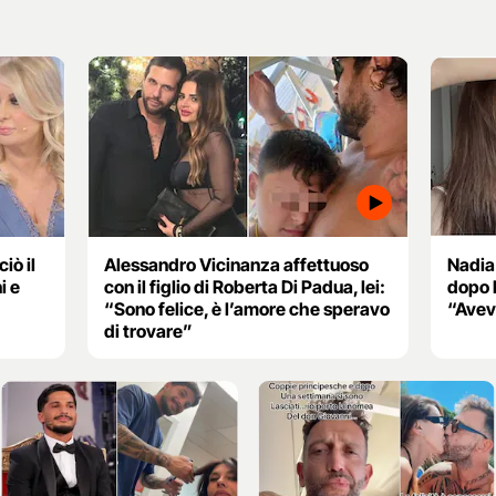
iò il
Alessandro Vicinanza affettuoso
Nadia 
i e
con il figlio di Roberta Di Padua, lei:
dopo l
“Sono felice, è l’amore che speravo
“Avev
di trovare”