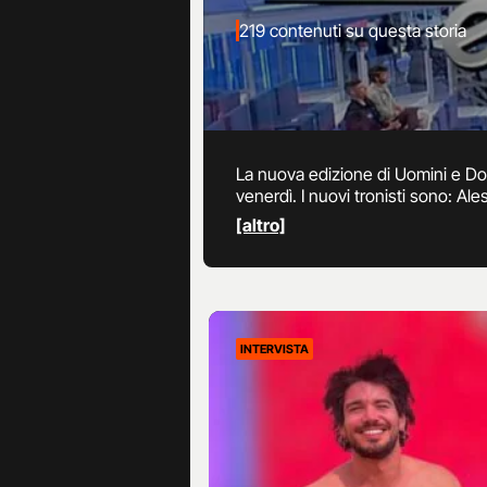
219 contenuti su questa storia
La nuova edizione di Uomini e Don
venerdì. I nuovi tronisti sono: Ale
Cipollari, Gianni Sperti e Tinì. A
[altro]
saranno disponibili in diretta stre
INTERVISTA