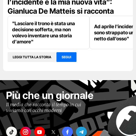
l’incidente e la mia nuova vita”:
Gianluca De Matteis si racconta
"Lasciare il trono è stata una
Ad aprile l'inciden
decisione sofferta, ma non
sono strappato un 
volevo inventare una storia
netto dall’osso"
d'amore"
LEGGI TUTTA LA STORIA
SEGUI
Più che un giornale
Il media che racconta il tempo in cui
viviamo con occhi moderni