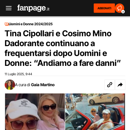
ABBONATI
2
Uomini e Donne 2024/2025
Tina Cipollari e Cosimo Mino
Dadorante continuano a
frequentarsi dopo Uomini e
Donne: “Andiamo a fare danni”
11 Luglio 2025
9:44
,
A cura di
Gaia Martino