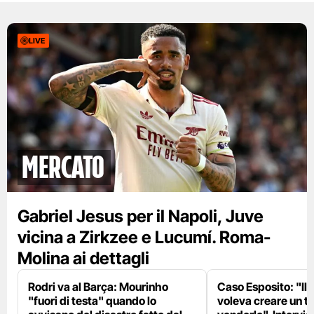
LIVE
mercato
Gabriel Jesus per il Napoli, Juve
vicina a Zirkzee e Lucumí. Roma-
Molina ai dettagli
Rodri va al Barça: Mourinho
Caso Esposito: "Il 
"fuori di testa" quando lo
voleva creare un te