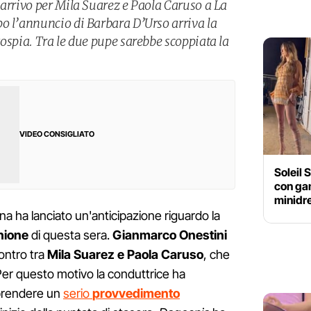
 arrivo per Mila Suarez e Paola Caruso a La
o l’annuncio di Barbara D’Urso arriva la
ospia. Tra le due pupe sarebbe scoppiata la
VIDEO CONSIGLIATO
Soleil 
con gam
minidres
a ha lanciato un'anticipazione riguardo la
hione
di questa sera.
Gianmarco Onestini
contro tra
Mila Suarez e Paola Caruso
, che
 Per questo motivo la conduttrice ha
 prendere un
serio
provvedimento