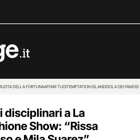
 RUOTA DELLA FORTUNA
AFFARI TUOI
TEMPTATION ISLAND
ISOLA DEI FAMOSI
disciplinari a La
chione Show: “Rissa
uso e Mila Suarez”