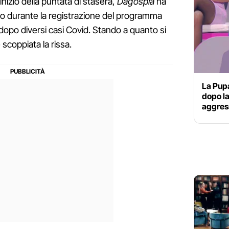
'inizio della puntata di stasera,
Dagospia
ha
o durante la registrazione del programma
opo diversi casi Covid. Stando a quanto si
scoppiata la rissa.
La Pupa
dopo la
aggress