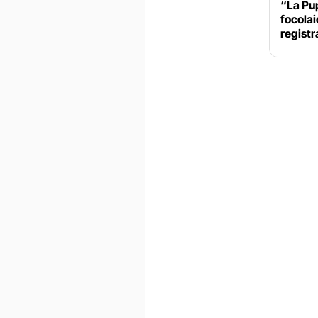
“La Pu
focolai
registr