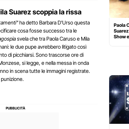
la Suarez scoppia la rissa
tamenti"
ha detto Barbara D'Urso questa
Paola 
cificare cosa fosse successo tra le
Suarez 
Show e
agospia
svela che tra Paola Caruso e Mila
ni: le due pupe avrebbero litigato così
to di picchiarsi. Sono trascorse ore di
onzese, si legge, e nella messa in onda
nno in scena tutte le immagini registrate.
 punizione.