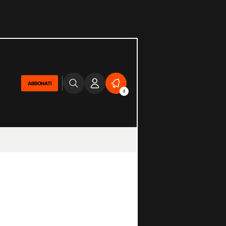
ABBONATI
2