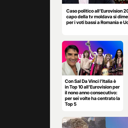
Caso politico all’Eurovision 20
capo della tv moldava si dime
per i voti bassi a Romania e U
Con Sal Da Vinci l’Italia è
in Top 10 all’Eurovision per
il nono anno consecutivo:
per sei volte ha centrato la
Top 5