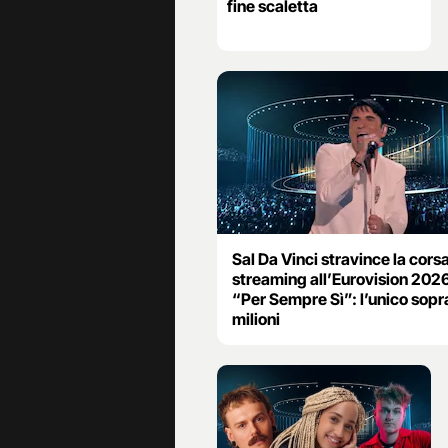
fine scaletta
Sal Da Vinci stravince la cors
streaming all’Eurovision 202
“Per Sempre Sì”: l’unico sopra
milioni