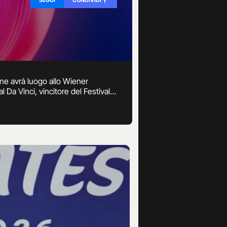
ne avrà luogo allo Wiener
l Da Vinci, vincitore del Festival
 semifinali saranno trasmesse su