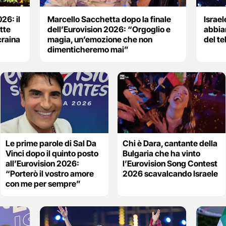
26: il
Marcello Sacchetta dopo la finale
Israel
tte
dell’Eurovision 2026: “Orgoglio e
abbia
craina
magia, un’emozione che non
del t
dimenticheremo mai”
Le prime parole di Sal Da
Chi è Dara, cantante della
Vinci dopo il quinto posto
Bulgaria che ha vinto
all’Eurovision 2026:
l’Eurovision Song Contest
“Porterò il vostro amore
2026 scavalcando Israele
con me per sempre”