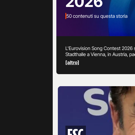
2026
50 contenuti su questa storia
L'Eurovision Song Contest 2026 s
Stadthalle a Vienna, in Austria, pa
di Sanremo 2026 con la canzone P
[altro]
Rai 2 in prima serata mentre la fin
ESC