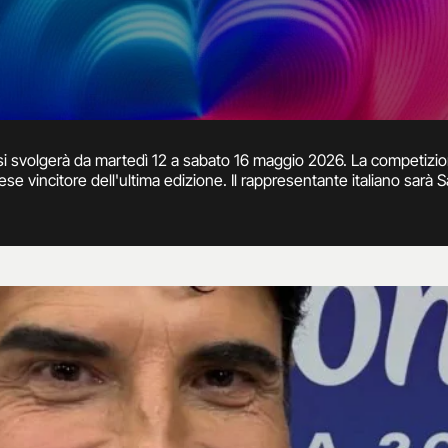
i svolgerà da martedì 12 a sabato 16 maggio 2026. La competizio
ese vincitore dell'ultima edizione. Il rappresentante italiano sarà Sa
er sempre si. A rappresentare San Marino, invece, Sehit. Le sue
ale andrà in onda su Rai 1.