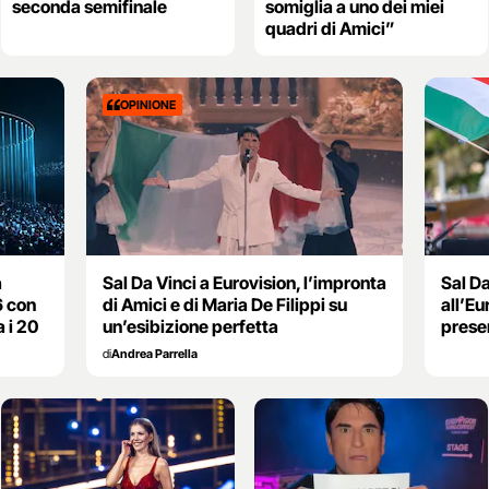
seconda semifinale
somiglia a uno dei miei
quadri di Amici”
OPINIONE
a
Sal Da Vinci a Eurovision, l’impronta
Sal Da
6 con
di Amici e di Maria De Filippi su
all’Eu
 i 20
un’esibizione perfetta
presen
di
Andrea Parrella