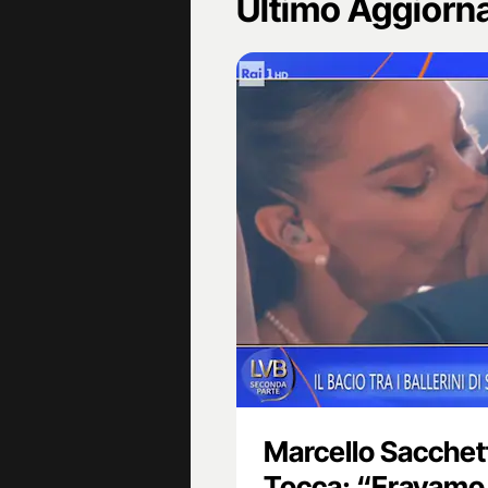
Ultimo Aggior
Marcello Sacchet
Tocca: “Eravamo p