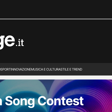
O
SPORT
INNOVAZIONE
MUSICA E CULTURA
STILE E TREND
n Song Contest