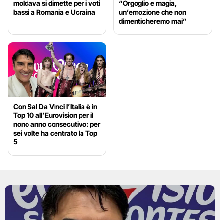
moldava si dimette per i voti
“Orgoglio e magia,
bassi a Romania e Ucraina
un’emozione che non
dimenticheremo mai”
Con Sal Da Vinci l’Italia è in
Top 10 all’Eurovision per il
nono anno consecutivo: per
sei volte ha centrato la Top
5