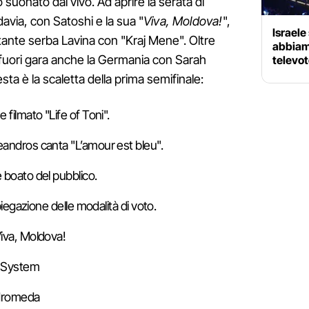
 suonato dal vivo. Ad aprire la serata di
avia, con Satoshi e la sua "
Viva, Moldova!
",
Israele
tante serba Lavina con "Kraj Mene". Oltre
abbiamo
irà fuori gara anche la Germania con Sarah
televo
ta è la scaletta della prima semifinale:
 filmato "Life of Toni".
eandros canta "L’amour est bleu".
 boato del pubblico.
spiegazione delle modalità di voto.
Viva, Moldova!
y System
ndromeda