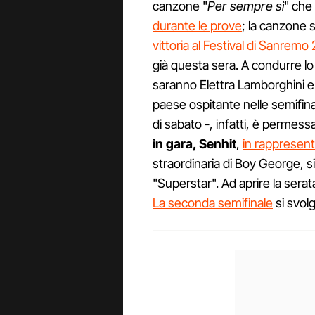
canzone "
Per sempre sì
" che
durante le prove
; la canzone s
vittoria al Festival di Sanremo
già questa sera. A condurre lo
saranno Elettra Lamborghini e G
paese ospitante nelle semifinali
di sabato -, infatti, è permess
in gara, Senhit
,
in rappresen
straordinaria di Boy George, si
"Superstar". Ad aprire la serata
La seconda semifinale
si svol