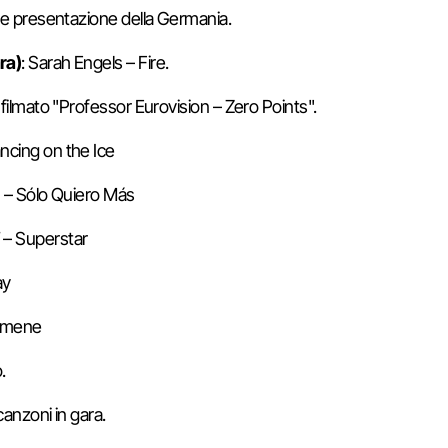
 e presentazione della Germania.
ra)
: Sarah Engels – Fire.
 filmato "Professor Eurovision – Zero Points".
ncing on the Ice
h – Sólo Quiero Más
 – Superstar
ay
j mene
.
 canzoni in gara.