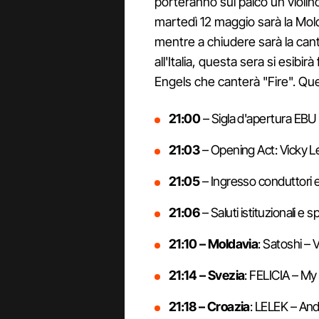
porteranno sul palco un violino
martedì 12 maggio sarà la Mold
mentre a chiudere sarà la can
all'Italia, questa sera si esib
Engels che canterà "Fire". Ques
21:00
– Sigla d'apertura EBU e
21:03
– Opening Act: Vicky L
21:05
– Ingresso conduttori e
21:06
– Saluti istituzionali e 
21:10 – Moldavia
: Satoshi – 
21:14 – Svezia
: FELICIA – M
21:18 – Croazia
: LELEK – A