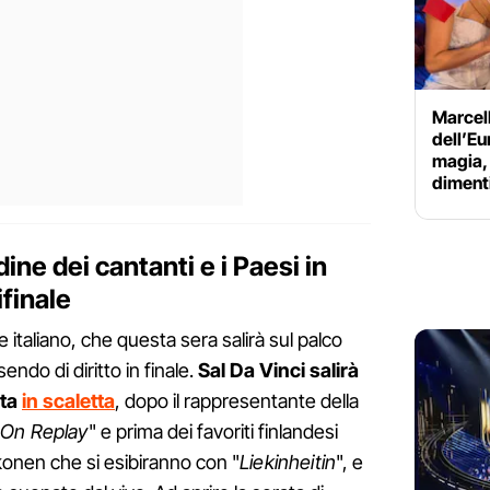
Marcell
dell’Eu
magia,
diment
ine dei cantanti e i Paesi in
finale
e italiano, che questa sera salirà sul palco
endo di diritto in finale.
Sal Da Vinci salirà
sta
in scaletta
, dopo il rappresentante della
On Replay
" e prima dei favoriti finlandesi
onen che si esibiranno con "
Liekinheitin
", e