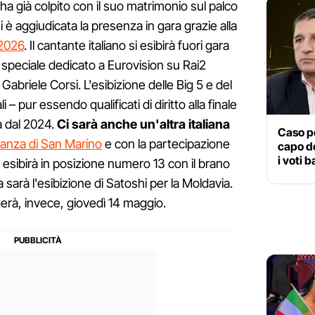
 ha già colpito con il suo matrimonio sul palco
i è aggiudicata la presenza in gara grazie alla
 2026
. Il cantante italiano si esibirà fuori gara
 speciale dedicato a Eurovision su Rai2
abriele Corsi. L'esibizione delle Big 5 e del
 – pur essendo qualificati di diritto alla finale
a dal 2024.
Ci sarà anche un'altra italiana
Caso po
tanza di San Marino
e con la partecipazione
capo de
i voti 
 esibirà in posizione numero 13 con il brano
 sarà l'esibizione di Satoshi per la Moldavia.
gerà, invece, giovedì 14 maggio.