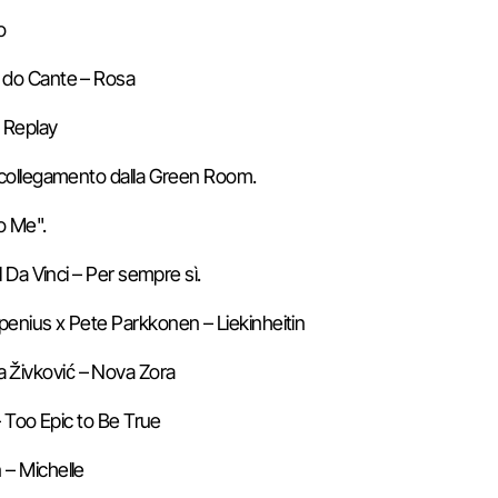
o
s do Cante – Rosa
n Replay
e collegamento dalla Green Room.
o Me".
al Da Vinci – Per sempre sì.
penius x Pete Parkkonen – Liekinheitin
a Živković – Nova Zora
 – Too Epic to Be True
 – Michelle