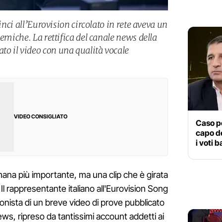
Vinci all’Eurovision circolato in rete aveva un
lemiche. La rettifica del canale news della
o il video con una qualità vocale
VIDEO CONSIGLIATO
Caso po
capo de
i voti 
mana più importante, ma una clip che è girata
 Il rappresentante italiano all'Eurovision Song
onista di un breve video di prove pubblicato
ews, ripreso da tantissimi account addetti ai