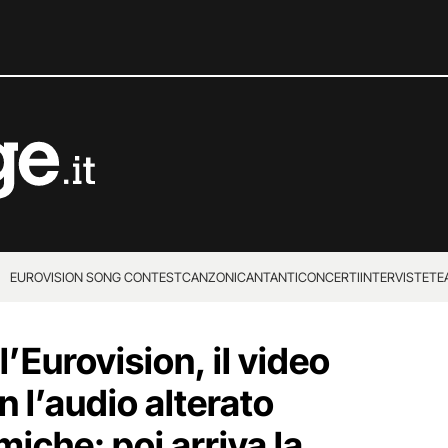
EUROVISION SONG CONTEST
CANZONI
CANTANTI
CONCERTI
INTERVISTE
TE
l’Eurovision, il video
n l’audio alterato
iche: poi arriva la