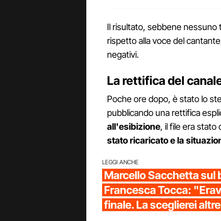
Il risultato, sebbene nessuno tr
rispetto alla voce del cantant
negativi.
La rettifica del canale
Poche ore dopo, è stato lo st
pubblicando una rettifica espli
all'esibizione
, il file era stato
stato ricaricato e la situazio
LEGGI ANCHE
Marcello Sacchetta sul 
Francesca Tocca: "Erav
finale. La sceglierei altr