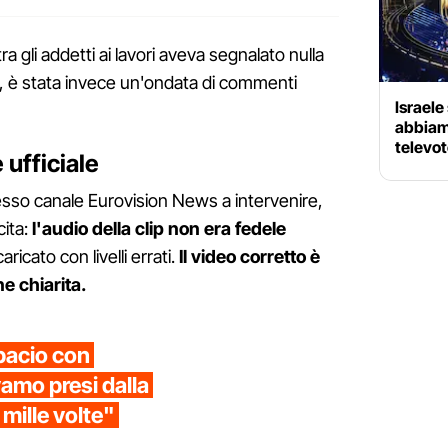
a gli addetti ai lavori aveva segnalato nulla
e, è stata invece un'ondata di commenti
Israele
abbiamo
televo
 ufficiale
esso canale Eurovision News a intervenire,
cita:
l'audio della clip non era fedele
 caricato con livelli errati.
Il video corretto è
ne chiarita.
bacio con
amo presi dalla
e mille volte"