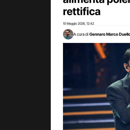
rettifica
10 Maggio 2026
12:42
,
A cura di
Gennaro Marco Duell