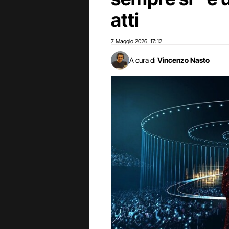
atti
7 Maggio 2026
17:12
,
A cura di
Vincenzo Nasto