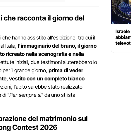
i che racconta il giorno del
Israele
abbiamo
he hanno assistito all'esibizione, tra cui il
televo
l Italia,
l'immaginario del brano, il giorno
o ricreato nella scenografia e nella
battute iniziali, due testimoni aiuterebbero lo
o per il grande giorno,
prima di veder
ante, vestito con un completo bianco
zioni, l'abito sarebbe stato realizzato
 di "
Per sempre sì
" da uno stilista
ebrazione del matrimonio sul
Song Contest 2026