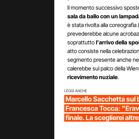
Il momento successivo sposte
sala da ballo con un lampada
è stata rivolta alla coreografi
prevederebbe alcune acrobazie
soprattutto
l'arrivo della sp
atto consiste nella celebrazio
segmento presente anche nel vi
calerebbe sul palco della Wien
ricevimento nuziale
.
LEGGI ANCHE
Marcello Sacchetta sul 
Francesca Tocca: "Erav
finale. La sceglierei altr