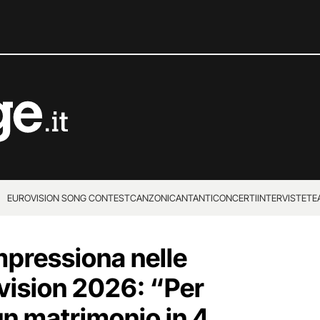
EUROVISION SONG CONTEST
CANZONI
CANTANTI
CONCERTI
INTERVISTE
TE
mpressiona nelle
ovision 2026: “Per
un matrimonio in 4