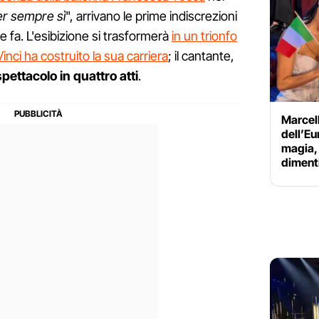
r sempre sì
", arrivano le prime indiscrezioni
 fa. L'esibizione si trasformerà
in un trionfo
Vinci ha costruito la sua carriera
; il cantante,
pettacolo in quattro atti
.
Marcell
dell’Eu
magia,
diment