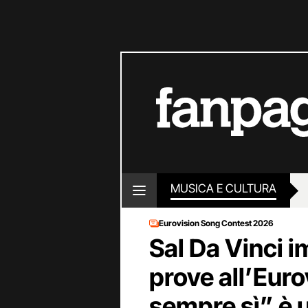
MUSICA E CULTURA
Eurovision Song Contest 2026
Sal Da Vinci i
prove all’Eur
sempre sì” è 