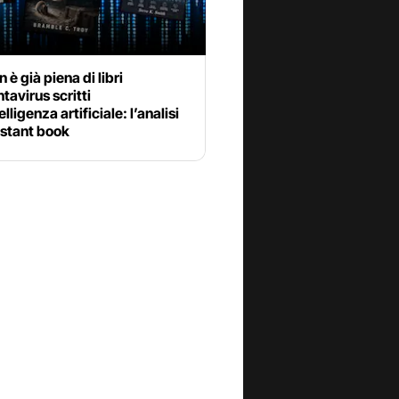
è già piena di libri
ntavirus scritti
elligenza artificiale: l’analisi
nstant book