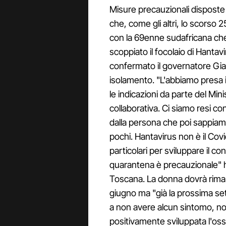
Misure precauzionali dispost
che, come gli altri, lo scorso 2
con la 69enne sudafricana ch
scoppiato il focolaio di Hanta
confermato il governatore Gian
isolamento. "L'abbiamo presa 
le indicazioni da parte del Min
collaborativa. Ci siamo resi c
dalla persona che poi sappiam
pochi. Hantavirus non è il Cov
particolari per sviluppare il c
quarantena è precauzionale" h
Toscana. La donna dovrà rimane
giugno ma "già la prossima set
a non avere alcun sintomo, n
positivamente sviluppata l'oss