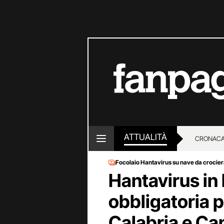
ATTUALITÀ
CRONACA
Focolaio Hantavirus su nave da crocie
LOTTO E
Hantavirus in 
obbligatoria p
Calabria e Ca