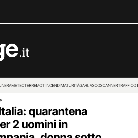
 NERA
METEO
TERREMOTI
INCENDI
MATURITÀ
GARLASCO
SCANNER
TRAFFICO E
ra
 SUPERENALOTTO
Italia: quarantena
er 2 uomini in
mpania, donna sotto