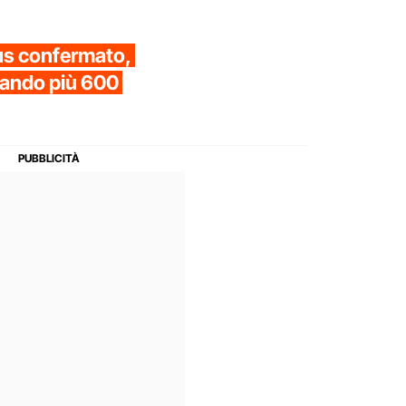
us confermato,
rando più 600