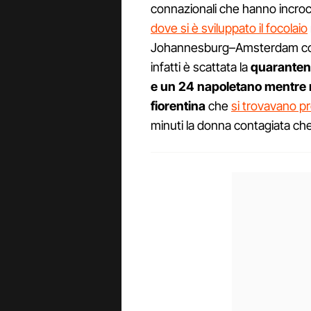
connazionali che hanno incroc
dove si è sviluppato il focolaio
Johannesburg–Amsterdam con 
infatti è scattata la
quaranten
e un 24 napoletano mentre 
fiorentina
che
si trovavano pr
minuti la donna contagiata ch