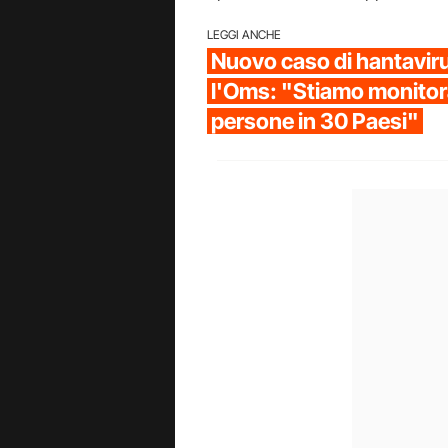
LEGGI ANCHE
Nuovo caso di hantavir
l'Oms: "Stiamo monito
persone in 30 Paesi"