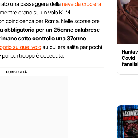
iato una passeggera della
nave da crociera
mentre erano su un volo KLM
coincidenza per Roma. Nelle scorse ore
a obbligatoria per un 25enne calabrese
rimane sotto controllo una 37enne
oprio su quel volo
su cui era salita per pochi
Hantavi
e poi purtroppo è deceduta.
Covid: 
l’analis