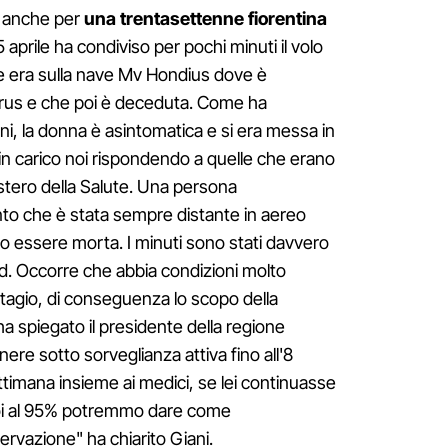
e anche per
una trentasettenne fiorentina
5 aprile ha condiviso per pochi minuti il volo
e era sulla nave Mv Hondius dove è
virus e che poi è deceduta. Come ha
i, la donna è asintomatica e si era messa in
in carico noi rispondendo a quelle che erano
istero della Salute. Una persona
onto che è stata sempre distante in aereo
o essere morta. I minuti sono stati davvero
id. Occorre che abbia condizioni molto
ontagio, di conseguenza lo scopo della
a spiegato il presidente della regione
re sotto sorveglianza attiva fino all'8
timana insieme ai medici, se lei continuasse
oi al 95% potremmo dare come
ervazione" ha chiarito Giani.