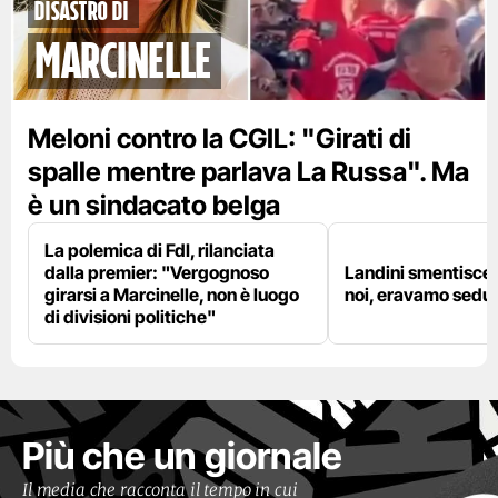
disastro di
marcinelle
Meloni contro la CGIL: "Girati di
spalle mentre parlava La Russa". Ma
è un sindacato belga
La polemica di FdI, rilanciata
dalla premier: "Vergognoso
Landini smentisce
girarsi a Marcinelle, non è luogo
noi, eravamo sedut
di divisioni politiche"
Più che un giornale
Il media che racconta il tempo in cui