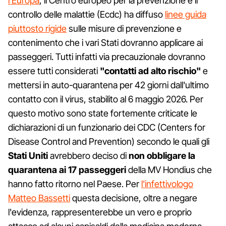
l'Europa
, il Centro europeo per la prevenzione e il
controllo delle malattie (Ecdc) ha diffuso
linee guida
piuttosto rigide
sulle misure di prevenzione e
contenimento che i vari Stati dovranno applicare ai
passeggeri. Tutti infatti via precauzionale dovranno
essere tutti considerati
"contatti ad alto rischio"
e
mettersi in auto-quarantena per 42 giorni dall'ultimo
contatto con il virus, stabilito al 6 maggio 2026. Per
questo motivo sono state fortemente criticate le
dichiarazioni di un funzionario dei CDC (Centers for
Disease Control and Prevention) secondo le quali gli
Stati Uniti
avrebbero deciso di
non obbligare la
quarantena ai 17 passeggeri
della MV Hondius che
hanno fatto ritorno nel Paese. Per
l'infettivologo
Matteo Bassetti
questa decisione, oltre a negare
l'evidenza, rappresenterebbe un vero e proprio