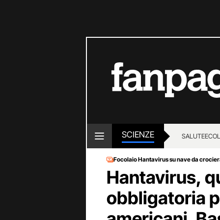
SCIENZE
SALUTE
ECOL
Focolaio Hantavirus su nave da crocie
Hantavirus, q
obbligatoria p
americani. Ba