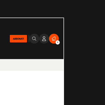
ABBONATI
2