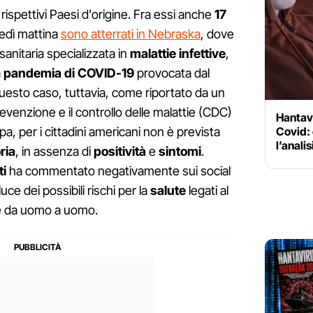
ei rispettivi Paesi d'origine. Fra essi anche
17
edì mattina
sono atterrati in Nebraska
, dove
sanitaria specializzata in
malattie infettive
,
a
pandemia di COVID-19
provocata dal
esto caso, tuttavia, come riportato da un
revenzione e il controllo delle malattie (CDC)
Hantavi
Covid: 
 per i cittadini americani non è prevista
l’analis
ria
, in assenza di
positività
e
sintomi
.
ti
ha commentato negativamente sui social
uce dei possibili rischi per la
salute
legati al
e da uomo a uomo.