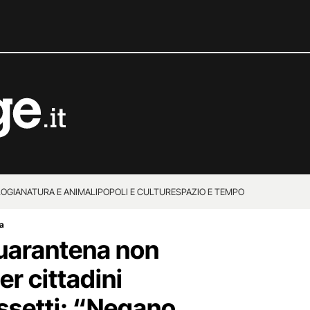
OGIA
NATURA E ANIMALI
POPOLI E CULTURE
SPAZIO E TEMPO
ra
uarantena non
er cittadini
ssetti: “Negano