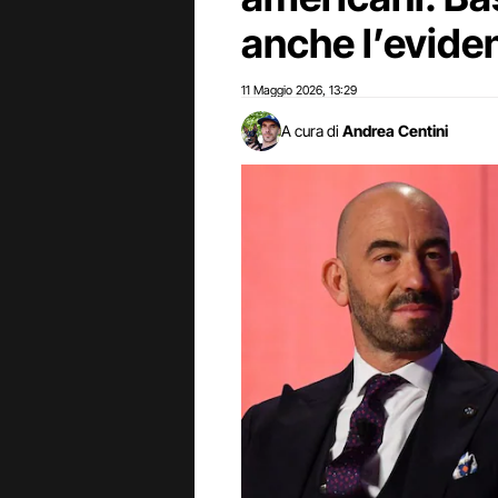
anche l’evide
11 Maggio 2026
13:29
,
A cura di
Andrea Centini