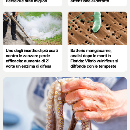
Perseidi e orari migliori
attenzione al dettato
Uno degli insetticidi più usati
Batterio mangiacarne,
contro le zanzare perde
analisi dopo le morti in
efficacia: aumenta di 21
Florida: Vibrio vulnificus si
volte un enzima di difesa
diffonde con le tempeste