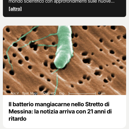
mondo scientifico con approfondimenti sulle nuove
scoperte, nuovi studi, interviste ad esperti, foto, video e
[altro]
curiosità scientifiche.
Il batterio mangiacarne nello Stretto di
Messina: la notizia arriva con 21 anni di
ritardo