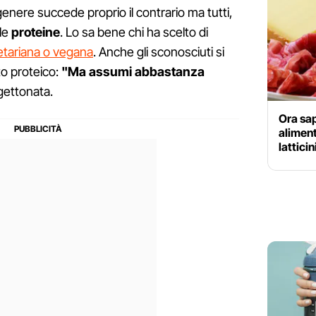
genere succede proprio il contrario ma tutti,
lle
proteine
. Lo sa bene chi ha scelto di
etariana o vegana
. Anche gli sconosciuti si
to proteico:
"Ma assumi abbastanza
gettonata.
Ora sap
aliment
latticin