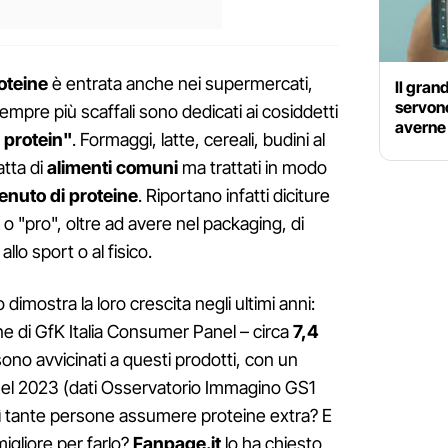
oteine
è entrata anche nei supermercati,
Il grand
servon
pre più scaffali sono dedicati ai cosiddetti
averne
 protein"
. Formaggi, latte, cereali, budini al
atta di
alimenti comuni
ma trattati in modo
nuto di proteine
. Riportano infatti diciture
o "pro", oltre ad avere nel packaging, di
allo sport o al fisico.
 dimostra la loro crescita negli ultimi anni:
e di GfK Italia Consumer Panel – circa
7,4
sono avvicinati a questi prodotti, con un
o nel 2023 (dati Osservatorio Immagino GS1
sì tante persone assumere proteine extra? E
igliore per farlo?
Fanpage.it
lo ha chiesto