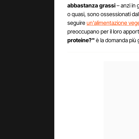
abbastanza grassi
– anzi in 
o quasi, sono ossessionati da
seguire
un'alimentazione veg
preoccupano per il loro appor
proteine?"
è la domanda più 