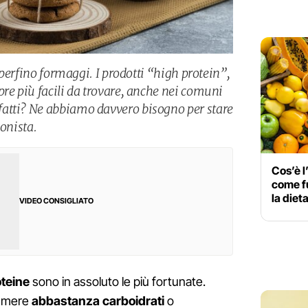
e perfino formaggi. I prodotti “high protein”,
pre più facili da trovare, anche nei comuni
atti? Ne abbiamo davvero bisogno per stare
ionista.
Cos’è l
come fu
la diet
VIDEO CONSIGLIATO
teine
sono in assoluto le più fortunate.
sumere
abbastanza carboidrati
o