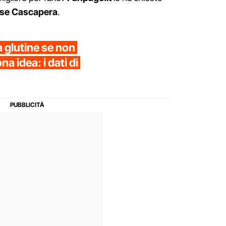
se Cascapera
.
 glutine se non
na idea: i dati di