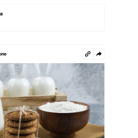
ra
one