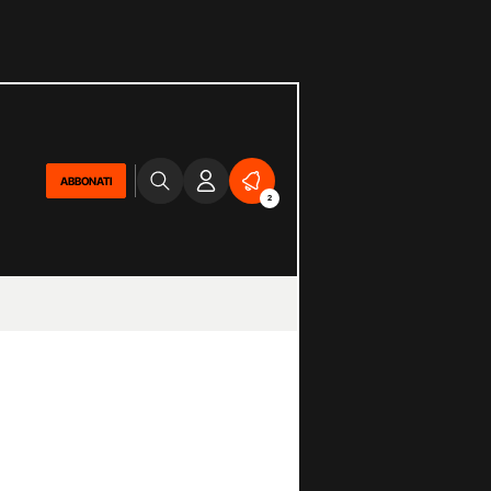
ABBONATI
2