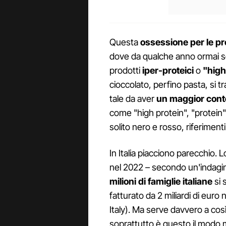
Questa
ossessione per le pr
dove da qualche anno ormai sem
prodotti
iper-proteici
o
"high
cioccolato, perfino pasta, si tr
tale da aver
un maggior conte
come "high protein", "protein" 
solito nero e rosso, riferimenti 
In Italia piacciono parecchio. Lo
nel 2022 – secondo un'indagin
milioni di famiglie italiane
si 
fatturato da 2 miliardi di eur
Italy). Ma serve davvero a co
soprattutto è questo il modo m