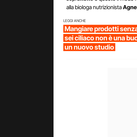
alla biologa nutrizionista
Agne
LEGGI ANCHE
Mangiare prodotti senza
sei ciliaco non è una buo
un nuovo studio