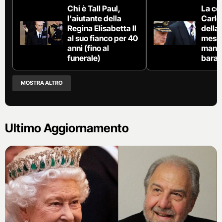
Chi è Tall Paul,
La co
l'aiutante della
Carlo 
Regina Elisabetta II
della
al suo fianco per 40
messa
anni (fino al
mano 
funerale)
bara
MOSTRA ALTRO
Ultimo Aggiornamento