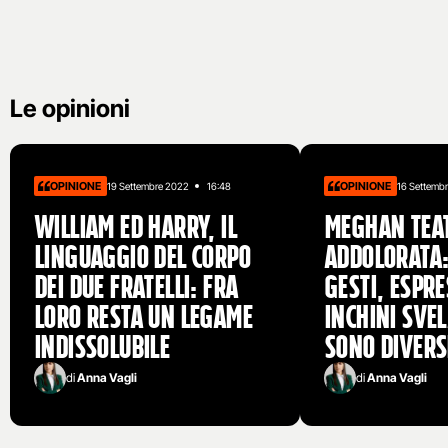
Le opinioni
OPINIONE
OPINIONE
19 Settembre 2022
16:48
16 Settemb
William ed Harry, il
Meghan teat
linguaggio del corpo
addolorata:
dei due fratelli: fra
gesti, espre
loro resta un legame
inchini sve
indissolubile
sono divers
di
Anna Vagli
di
Anna Vagli