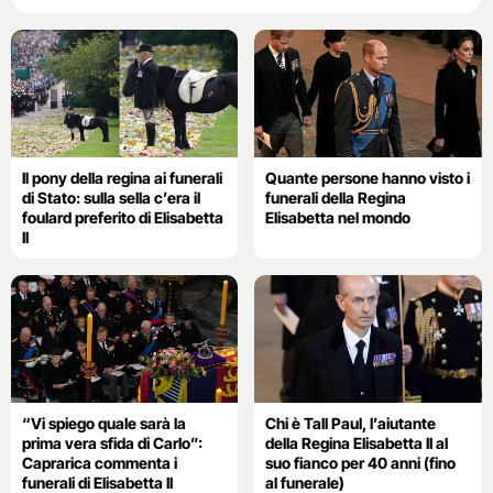
Il pony della regina ai funerali
Quante persone hanno visto i
di Stato: sulla sella c’era il
funerali della Regina
foulard preferito di Elisabetta
Elisabetta nel mondo
II
“Vi spiego quale sarà la
Chi è Tall Paul, l’aiutante
prima vera sfida di Carlo”:
della Regina Elisabetta II al
Caprarica commenta i
suo fianco per 40 anni (fino
funerali di Elisabetta II
al funerale)