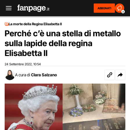
ABBONATI
2
La morte della Regina Elisabetta II
Perché c’è una stella di metallo
sulla lapide della regina
Elisabetta II
24 Settembre 2022
10:54
,
A cura di
Clara Salzano