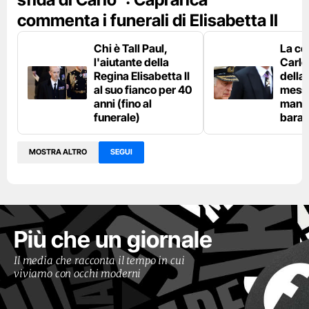
commenta i funerali di Elisabetta II
Chi è Tall Paul,
La co
l'aiutante della
Carlo 
Regina Elisabetta II
della
al suo fianco per 40
messa
anni (fino al
mano 
funerale)
bara
MOSTRA ALTRO
SEGUI
Più che un giornale
Il media che racconta il tempo in cui
viviamo con occhi moderni