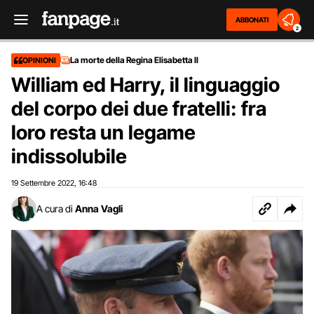
ABBONATI
2
La morte della Regina Elisabetta II
OPINIONI
William ed Harry, il linguaggio
del corpo dei due fratelli: fra
loro resta un legame
indissolubile
19 Settembre 2022
16:48
,
A cura di
Anna Vagli