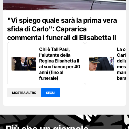
"Vi spiego quale sarà la prima vera
sfida di Carlo": Caprarica
commenta i funerali di Elisabetta II
Chi è Tall Paul,
La co
l'aiutante della
Carlo 
Regina Elisabetta II
della
al suo fianco per 40
messa
anni (fino al
mano 
funerale)
bara
MOSTRA ALTRO
SEGUI