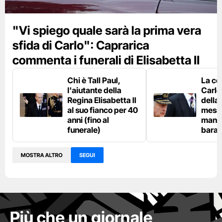
"Vi spiego quale sarà la prima vera
sfida di Carlo": Caprarica
commenta i funerali di Elisabetta II
Chi è Tall Paul,
La co
l'aiutante della
Carlo 
Regina Elisabetta II
della
al suo fianco per 40
messa
anni (fino al
mano 
funerale)
bara
MOSTRA ALTRO
SEGUI
Più che un giornale