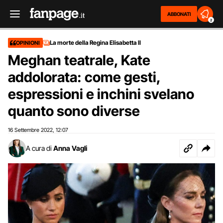
ABBONATI
2
La morte della Regina Elisabetta II
OPINIONI
Meghan teatrale, Kate
addolorata: come gesti,
espressioni e inchini svelano
quanto sono diverse
16 Settembre 2022
12:07
,
A cura di
Anna Vagli