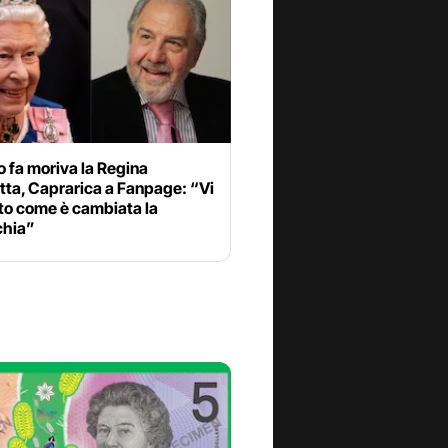
 fa moriva la Regina
tta, Caprarica a Fanpage: “Vi
to come è cambiata la
hia”