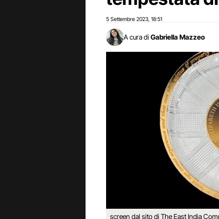
5 Settembre 2023
18:51
,
A cura di
Gabriella Mazzeo
screen dal sito di The East India Com