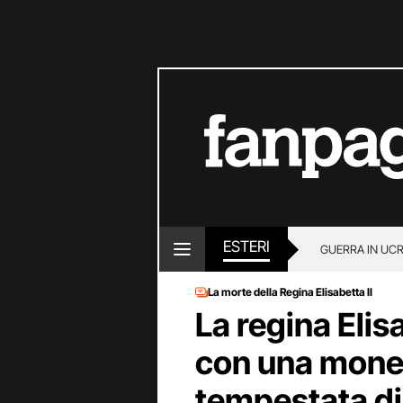
ESTERI
GUERRA IN UC
La morte della Regina Elisabetta II
La regina Elis
con una mon
tempestata di