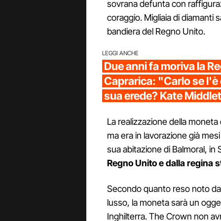
sovrana defunta con raffigurazi
coraggio. Migliaia di diamanti s
bandiera del Regno Unito.
LEGGI ANCHE
Due anni fa moriva la Re
Caprarica: "Carlo se l'è
sua erede? Kate Middle
La realizzazione della moneta 
ma era in lavorazione già mesi
sua abitazione di Balmoral, in
Regno Unito e dalla regina 
Secondo quanto reso noto dal
lusso, la moneta sarà un ogg
Inghilterra. The Crown non avr