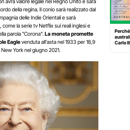
avrà valore legale nel Regno Unito e sarà
rdo della regina. Il conio sarà realizzato dal
mpagnia delle Indie Orientali e sarà
me la serie tv Netflix sui reali inglesi e
Perché
ella parola "Corona".
La moneta promette
australi
uble Eagle
venduta all'asta nel 1933 per 18,9
Carlo II
 a New York nel giugno 2021.