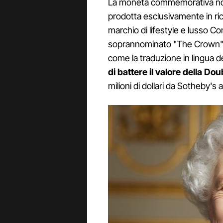
La moneta commemorativa non 
prodotta esclusivamente in rico
marchio di lifestyle e lusso Co
soprannominato "The Crown", co
come la traduzione in lingua d
di battere il valore della Do
milioni di dollari da Sotheby's