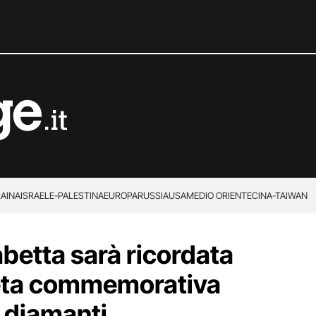
RAINA
ISRAELE-PALESTINA
EUROPA
RUSSIA
USA
MEDIO ORIENTE
CINA-TAIWAN
abetta sarà ricordata
eta commemorativa
 diamanti