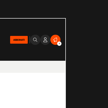
ABBONATI
2