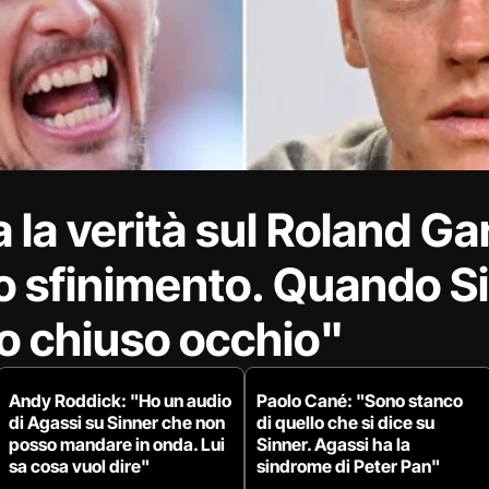
 la verità sul Roland Ga
llo sfinimento. Quando S
o chiuso occhio"
Andy Roddick: "Ho un audio
Paolo Cané: "Sono stanco
di Agassi su Sinner che non
di quello che si dice su
posso mandare in onda. Lui
Sinner. Agassi ha la
sa cosa vuol dire"
sindrome di Peter Pan"