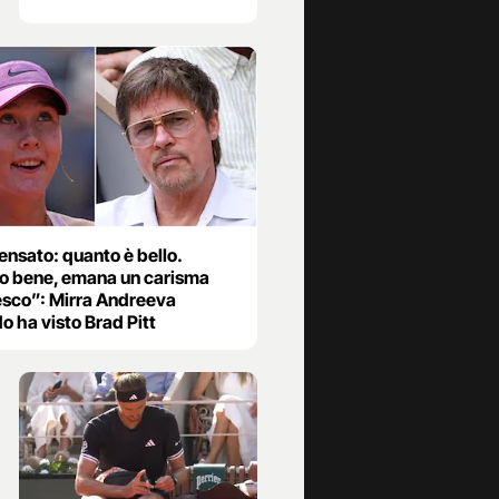
ensato: quanto è bello.
to bene, emana un carisma
sco”: Mirra Andreeva
o ha visto Brad Pitt