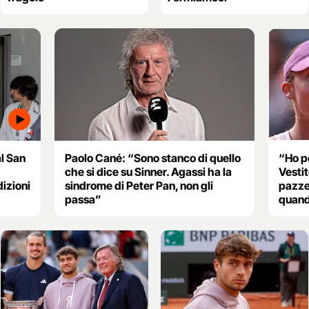
al San
Paolo Cané: “Sono stanco di quello
“Ho p
che si dice su Sinner. Agassi ha la
Vesti
izioni
sindrome di Peter Pan, non gli
pazze
passa”
quand