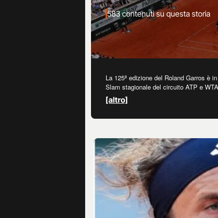
583 contenuti su questa storia
La 125ª edizione del Roland Garros è in
Slam stagionale del circuito ATP e WTA, s
superato Jannik Sinner. Le ultime news e
[altro]