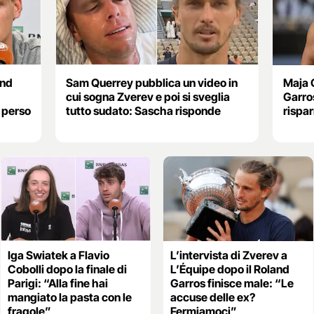
and
Sam Querrey pubblica un video in
Maja 
cui sogna Zverev e poi si sveglia
Garros
 perso
tutto sudato: Sascha risponde
rispar
Iga Swiatek a Flavio
L’intervista di Zverev a
Cobolli dopo la finale di
L’Équipe dopo il Roland
Parigi: “Alla fine hai
Garros finisce male: “Le
mangiato la pasta con le
accuse delle ex?
fragole”
Fermiamoci”