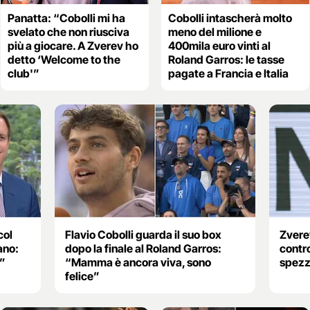
Panatta: “Cobolli mi ha
Cobolli intascherà molto
svelato che non riusciva
meno del milione e
più a giocare. A Zverev ho
400mila euro vinti al
detto ‘Welcome to the
Roland Garros: le tasse
club'”
pagate a Francia e Italia
col
Flavio Cobolli guarda il suo box
Zvere
ano:
dopo la finale al Roland Garros:
contro
e”
“Mamma è ancora viva, sono
spezz
felice”