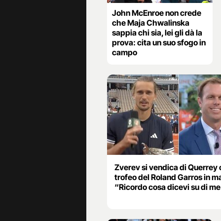
John McEnroe non crede
che Maja Chwalinska
sappia chi sia, lei gli dà la
prova: cita un suo sfogo in
campo
Zverev si vendica di Querrey 
trofeo del Roland Garros in m
“Ricordo cosa dicevi su di m