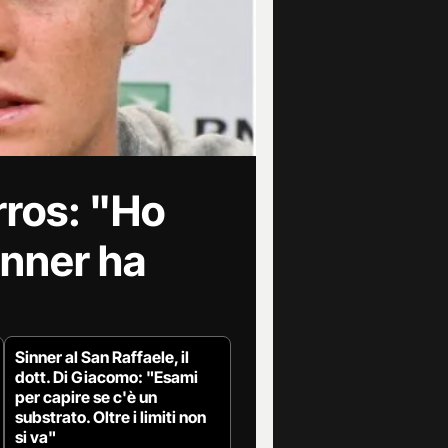
rros: "Ho
inner ha
Sinner al San Raffaele, il
dott. Di Giacomo: "Esami
per capire se c'è un
substrato. Oltre i limiti non
si va"