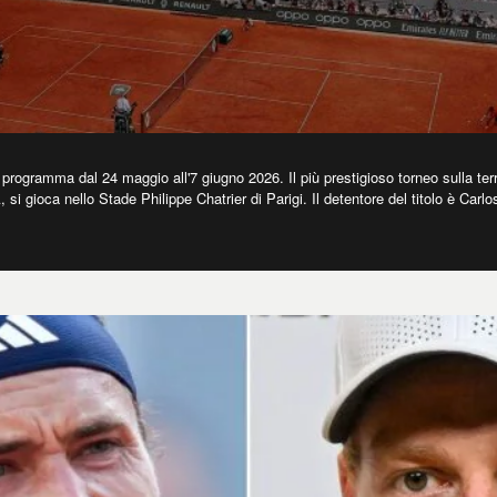
 programma dal 24 maggio all'7 giugno 2026. Il più prestigioso torneo sulla te
i gioca nello Stade Philippe Chatrier di Parigi. Il detentore del titolo è Carlo
 gli aggiornamenti sul calendario e il tabellone.