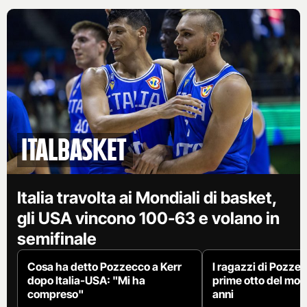
con la possibilità di comprare anche il singolo biglietto
dell'evento su NOW TV.
italbasket
Italia travolta ai Mondiali di basket,
gli USA vincono 100-63 e volano in
semifinale
Cosa ha detto Pozzecco a Kerr
I ragazzi di Pozzec
dopo Italia-USA: "Mi ha
prime otto del mo
compreso"
anni