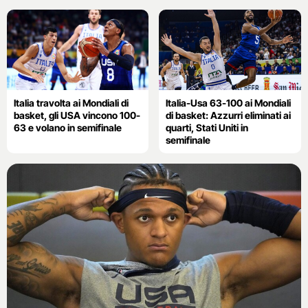
Italia travolta ai Mondiali di
Italia-Usa 63-100 ai Mondiali
basket, gli USA vincono 100-
di basket: Azzurri eliminati ai
63 e volano in semifinale
quarti, Stati Uniti in
semifinale