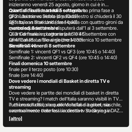
inizieranno venerdì 25 agosto, giorno in cui è in
calendario la sfida tra Italia e Angola. La prima fase a
Quarti di finale martedì 5 settembre
gironi del torneo iridato di pallacanestro si chiuderà il 30
QF2: Lituania vs Serbia (ore 10:45)
agosto, con la seconda fase quella con quattro gironi da
QF1: Italia vs Stati Uniti (ore 14:40)
quattro squadre che si disputerà dall’1 al 3 settembre.
mercoledì 6 settembre
Quarti di finale in programma il 5 e il 6 settembre con
QF3: Germania vs Lettonia (ore 10:45)
semifinali l’8. La fine si giocherà domenica 10 settembre
QF4: Canada vs Slovenia (ore 14:30)
alle ore 14:40.
Semifinali venerdì 8 settembre
Semifinale 1: vincenti QF1 vs QF3 (ore 10:45 o 14:40)
Semifinale 2: vincenti QF2 vs QF4 (ore 10:45 o 14:40)
Finali domenica 10 settembre
finale per il terzo posto (ore 10:30)
finale (ore 14:40)
Dove vedere i mondiali di Basket in diretta TV e
streaming
Dove vedere le partite dei mondiali di basket in diretta
TV e streaming? I match dell'Italia saranno visibili in TV
in chiaro sulla Rai, sia quelle della fase a gironi, sia
Tutti i match del torneo dei Mondiali di basket maschile,
eventualmente delle fasi successive. Streaming in
saranno invece trasmessi in diretta tv su Sky e su DAZN
chiaro sulla piattaforma Rai Play.
per i rispettivi abbonati. Per quanto riguarda lo
[altro]
streaming, invece ci si potrà collegare con dispositivi
portatili e computer all'app Sky Go o a quella di DAZN,