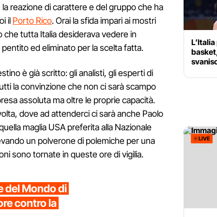
 la reazione di carattere e del gruppo che ha
oi il
Porto Rico
. Orai la sfida impari ai mostri
go che tutta Italia desiderava vedere in
L’Itali
entito ed eliminato per la scelta fatta.
basket,
svanisc
tino è già scritto: gli analisti, gli esperti di
tti la convinzione che non ci sarà scampo
presa assoluta ma oltre le proprie capacità.
 volta, dove ad attenderci ci sarà anche Paolo
uella maglia USA preferita alla Nazionale
LIVE
levando un polverone di polemiche per una
oni sono tornate in queste ore di vigilia.
 del Mondo di
ore contro la