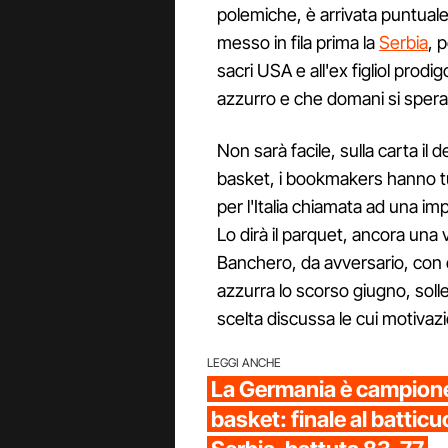
polemiche, è arrivata puntuale
messo in fila prima la
Serbia
, p
sacri USA e all'ex figliol prodi
azzurro e che domani si spera p
Non sarà facile, sulla carta il des
basket, i bookmakers hanno tu
per l'Italia chiamata ad una im
Lo dirà il parquet, ancora una
Banchero, da avversario, con q
azzurra lo scorso giugno, sol
scelta discussa le cui motivazi
LEGGI ANCHE
La Germania è campione
basket: finale al batticu