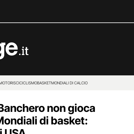
MOTORI
SCI
CICLISMO
BASKET
MONDIALI DI CALCIO
Banchero non gioca
 Mondiali di basket:
li USA