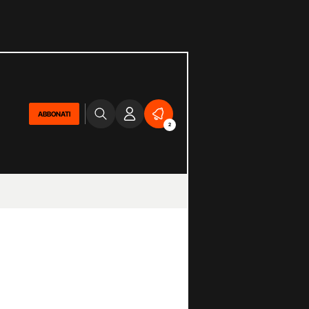
ABBONATI
2