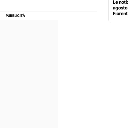
Le noti
agosto
Fiorent