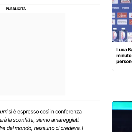
Luca Ba
minuto:
persone
urri
si è espresso così in conferenza
arà la sconfitta, siamo amareggiati.
re del mondo, nessuno ci credeva. I