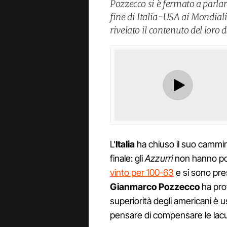
Pozzecco si è fermato a parla
fine di Italia-USA ai Mondiali
rivelato il contenuto del loro 
L'
Italia
ha chiuso il suo cammi
finale: gli
Azzurri
non hanno pot
vinto per 100-63
e si sono pres
Gianmarco Pozzecco
ha prov
superiorità degli americani è u
pensare di compensare le lacu