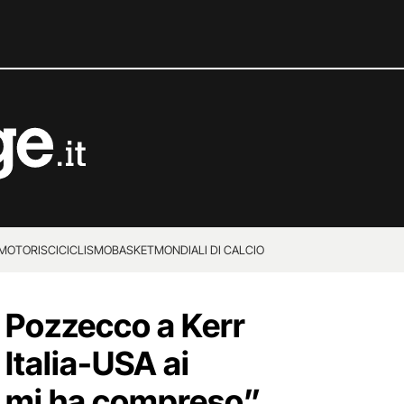
MOTORI
SCI
CICLISMO
BASKET
MONDIALI DI CALCIO
 Pozzecco a Kerr
 Italia-USA ai
i mi ha compreso”