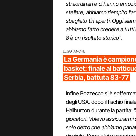
straordinari e ci hanno emoz
stellare, abbiamo riempito l'a
sbagliato tiri aperti. Oggi sia
abbiamo fatto credere a tutti
8 è un risultato storico".
LEGGI ANCHE
La Germania è campione
basket: finale al batticu
Serbia, battuta 83-77
Infine Pozzecco si è sofferma
degli USA, dopo il fischio fina
Haliburton durante la partita:
"
giocatori. Volevo assicurarmi d
solo detto che abbiamo parlato
dirglielo. Sono stato giocatore