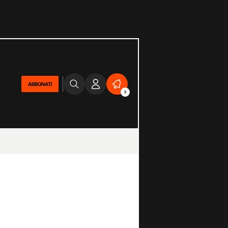
ABBONATI
2