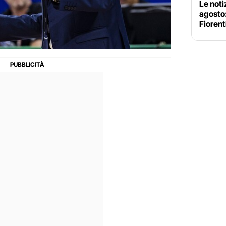
Le noti
agosto
Fiorent