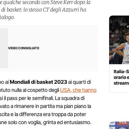
re qualche secondo con Steve Kerr dopo la
 di basket: lo stesso CT degli Azzurri ha
dialogo.
VIDEO CONSIGLIATO
Italia-
orario 
no ai
Mondiali di basket 2023
ai quarti di
streami
uto nulla al cospetto degli
USA, che hanno
i il pass per le semifinali. La squadra di
ato a rimanere in partita ma pian piano la
scita e la differenza era troppa da poter
ne solo con voglia, grinta ed entusiasmo.