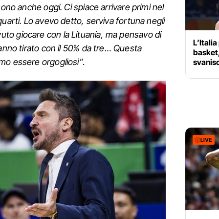
sono anche oggi. Ci spiace arrivare primi nel
uarti. Lo avevo detto, serviva fortuna negli
to giocare con la Lituania, ma pensavo di
L’Itali
Hanno tirato con il 50% da tre… Questa
basket,
mo essere orgogliosi"
.
svanisc
LIVE