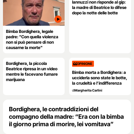
Iannuzzi non risponde al gip:
la madre di Beatrice lo difese
dopo la notte delle botte
Bimba Bordighera, legale
padre: "Con quella violenza
non si può pensare di non
causarne la morte"
Bordighera, la piccola
OPINIONE
Beatrice ripresa in un video
Bimba morta a Bordighera: a
mentre le facevano fumare
ucciderla sono state le botte,
marijuana
la crudeltà e l’indifferenza
di
Margherita Carlini
Bordighera, le contraddizioni del
compagno della madre: “Era con la bimba
il giorno prima di morire, lei vomitava”