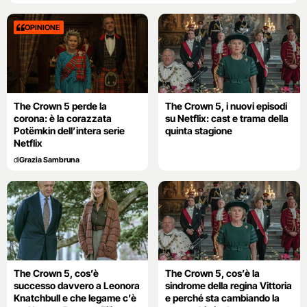
OPINIONE
The Crown 5 perde la
The Crown 5, i nuovi episodi
corona: è la corazzata
su Netflix: cast e trama della
Potëmkin dell’intera serie
quinta stagione
Netflix
di
Grazia Sambruna
The Crown 5, cos’è
The Crown 5, cos’è la
successo davvero a Leonora
sindrome della regina Vittoria
Knatchbull e che legame c’è
e perché sta cambiando la