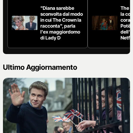
"Diana sarebbe
The C
sconvolta dal modo
la cor
in cui The Crown la
coraz
racconta", parla
Potë
l'ex maggiordomo
dell'i
di Lady D
Netfli
Ultimo Aggiornamento