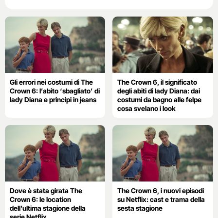
Gli errori nei costumi di The
The Crown 6, il significato
Crown 6: l’abito ‘sbagliato’ di
degli abiti di lady Diana: dai
lady Diana e principi in jeans
costumi da bagno alle felpe
cosa svelano i look
Dove è stata girata The
The Crown 6, i nuovi episodi
Crown 6: le location
su Netflix: cast e trama della
dell’ultima stagione della
sesta stagione
serie Netflix