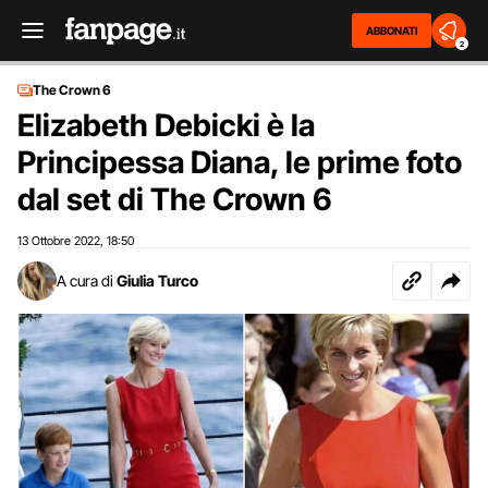
ABBONATI
2
The Crown 6
Elizabeth Debicki è la
Principessa Diana, le prime foto
dal set di The Crown 6
13 Ottobre 2022
18:50
,
A cura di
Giulia Turco