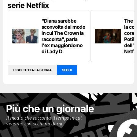
serie Netflix
"Diana sarebbe
The C
sconvolta dal modo
la cor
in cui The Crown la
coraz
racconta", parla
Potë
l'ex maggiordomo
dell'i
di Lady D
Netfli
LEGGI TUTTA LA STORIA
SEGUI
Più che un giornale
Il media che racconta il tempo in cui
viviamo con occhi moderni