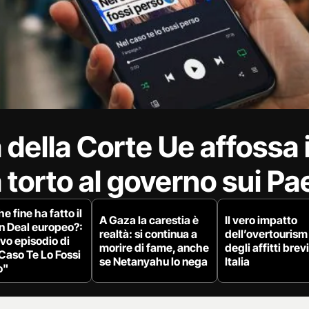
della Corte Ue affossa 
 torto al governo sui Pae
e fine ha fatto il
A Gaza la carestia è
Il vero impatto
n Deal europeo?:
realtà: si continua a
dell’overtourism
ovo episodio di
morire di fame, anche
degli affitti brevi
Caso Te Lo Fossi
se Netanyahu lo nega
Italia
o"