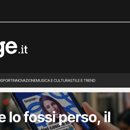
O
SPORT
INNOVAZIONE
MUSICA E CULTURA
STILE E TREND
 lo fossi perso, il