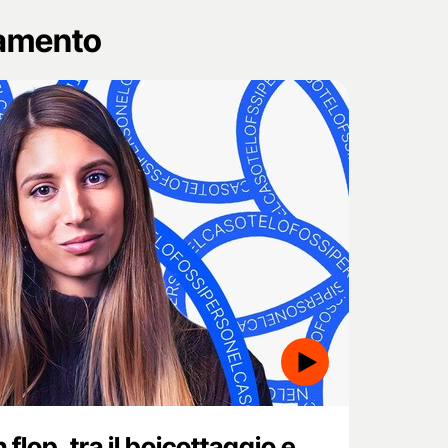
namento
 flop, tra il boicottaggio e