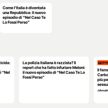
Come l’Italia è diventata
una Repubblica: il nuovo
episodio di “Nel Caso Te
Lo Fossi Perso”
ticida:
La polizia italiana è razzista? Il
OPIN
report che ha fatto infuriare Meloni:
Il fem
i “Nel
il nuovo episodio di “Nel Caso Te Lo
Carbon
Fossi Perso”
più p
sessua
di
Annali