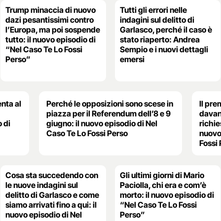
Trump minaccia di nuovo
Tutti gli errori nelle
dazi pesantissimi contro
indagini sul delitto di
l’Europa, ma poi sospende
Garlasco, perché il caso è
tutto: il nuovo episodio di
stato riaperto: Andrea
“Nel Caso Te Lo Fossi
Sempio e i nuovi dettagli
Perso”
emersi
nta al
Perché le opposizioni sono scese in
Il pre
piazza per il Referendum dell’8 e 9
davant
 di
giugno: il nuovo episodio di Nel
richie
Caso Te Lo Fossi Perso
nuovo
Fossi
Cosa sta succedendo con
Gli ultimi giorni di Mario
le nuove indagini sul
Paciolla, chi era e com’è
delitto di Garlasco e come
morto: il nuovo episodio di
siamo arrivati fino a qui: il
“Nel Caso Te Lo Fossi
nuovo episodio di Nel
Perso”