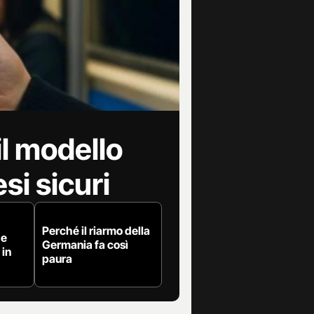
il modello
si sicuri
Perché il riarmo della
 e
Germania fa così
 in
paura