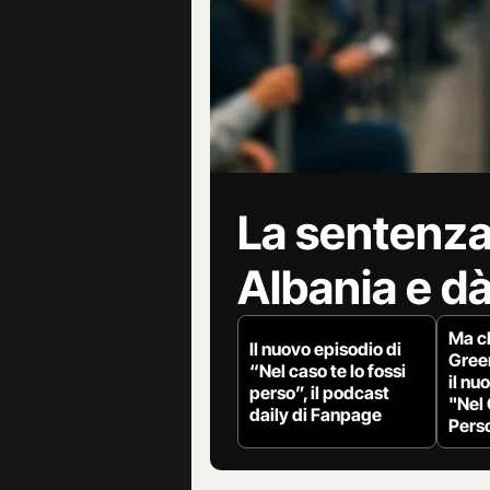
La sentenza 
Albania e dà
Ma ch
Il nuovo episodio di
Gree
“Nel caso te lo fossi
il nu
perso”, il podcast
"Nel 
daily di Fanpage
Pers