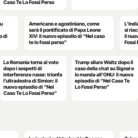
Caso Te Lo Fossi Perso
su
Americano e agostiniano, come
L’Indi
sarà il pontificato di Papa Leone
si ria
o di
XIV: il nuovo episodio di “Nel caso
il nuo
te lo fossi perso”
Fossi
La Romania torna al voto
Trump silura Waltz dopo il
dopo i sospetti di
caso della chat su Signal e
interferenze russe: trionfa
lo manda all’ONU: il nuovo
l’ultradestra di Simion: il
episodio di “Nel Caso Te
nuovo episodio di “Nel
Lo Fossi Perso”
Caso Te Lo Fossi Perso”