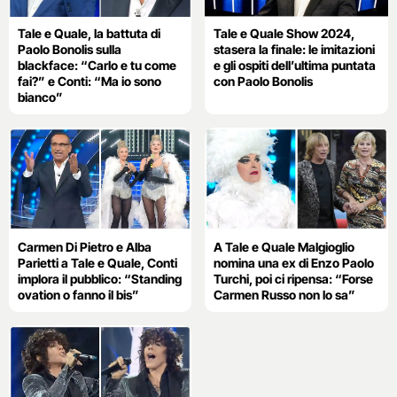
Tale e Quale, la battuta di
Tale e Quale Show 2024,
Paolo Bonolis sulla
stasera la finale: le imitazioni
blackface: “Carlo e tu come
e gli ospiti dell’ultima puntata
fai?” e Conti: “Ma io sono
con Paolo Bonolis
bianco”
Carmen Di Pietro e Alba
A Tale e Quale Malgioglio
Parietti a Tale e Quale, Conti
nomina una ex di Enzo Paolo
implora il pubblico: “Standing
Turchi, poi ci ripensa: “Forse
ovation o fanno il bis”
Carmen Russo non lo sa”