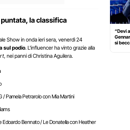
 puntata, la classifica
“Devi a
Gennari
ale Show in onda ieri sera, venerdì 24
si bec
 sul podio
. L'influencer ha vinto grazie alla
rt
, nei panni di Christina Aguilera.
a
o
 G / Pamela Petrarolo con Mia Martini
liams
lù e Edoardo Bennato / Le Donatella con Heather