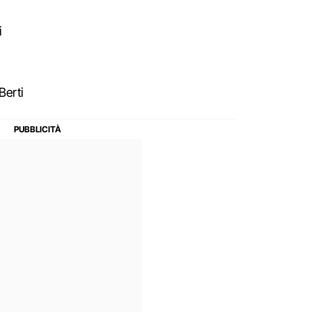
i
Berti