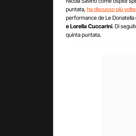
Nicola Savino come ospite spec
puntata,
ha discusso più volt
performance de Le Donatella c
e Lorella Cuccarini
. Di seguit
quinta puntata.