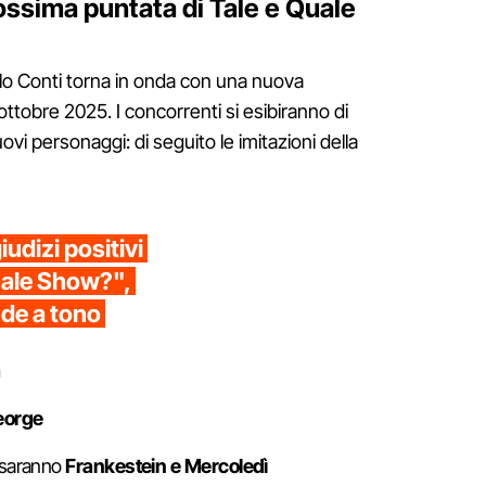
rossima puntata di Tale e Quale
lo Conti torna in onda con una nuova
ttobre 2025. I concorrenti si esibiranno di
ovi personaggi: di seguito le imitazioni della
udizi positivi
Quale Show?",
nde a tono
a
eorge
li saranno
Frankestein e Mercoledì