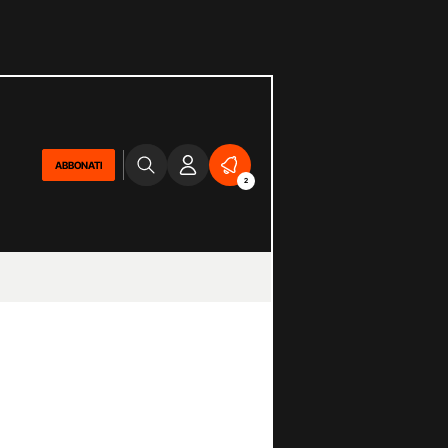
ABBONATI
2