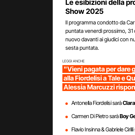
Le esibizioni della p
Show 2025
Il programma condotto da Car
puntata venerdì prossimo, 31 o
nuovo davanti ai giudici con nu
sesta puntata.
LEGGI ANCHE
"Vieni pagata per dare gi
alla Fiordelisi a Tale e 
Alessia Marcuzzi rispo
Antonella Fiordelisi sarà
Clar
Carmen Di Pietro sarà
Boy G
Flavio Insinna & Gabriele Ciril