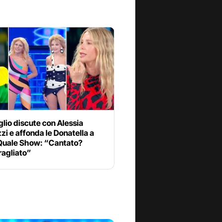
lio discute con Alessia
i e affonda le Donatella a
 Quale Show: “Cantato?
ragliato”