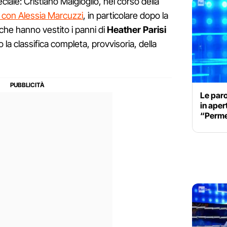
iale: Cristiano Malgioglio, nel corso della
e con Alessia Marcuzzi
, in particolare dopo la
he hanno vestito i panni di
Heather Parisi
o la classifica completa, provvisoria, della
Le par
in aper
“Perme