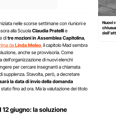
Nuovi r
iziata nelle scorse settimane con riunioni e
chiusur
ssora alla Scuola
Claudia Pratelli
e
dell'at
e di
tre mozioni in Assemblea Capitolina
,
rima da
Linda Meleo
,
il capitolo Mad sembra
oluzione, anche se provvisoria. Come
a dell'organizzazione di nuovi elenchi
ttingere per cercare insegnanti a chiamata
di supplenza. Stavolta, però, a decretare
sarà la data di invio della domanda
stato fino ad ora. Ma la valutazione dei titolo
l 12 giugno: la soluzione