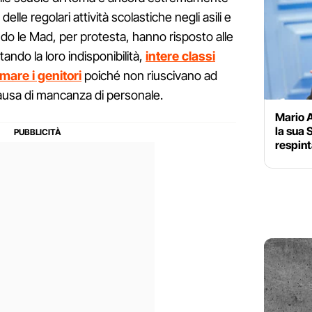
lle regolari attività scolastiche negli asili e
ndo le Mad, per protesta, hanno risposto alle
ando la loro indisponibilità,
intere classi
mare i genitori
poiché non riuscivano ad
 causa di mancanza di personale.
Mario A
la sua
respint