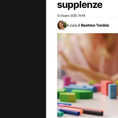
supplenze
12 Giugno 2026
19:48
,
A cura di
Beatrice Tominic