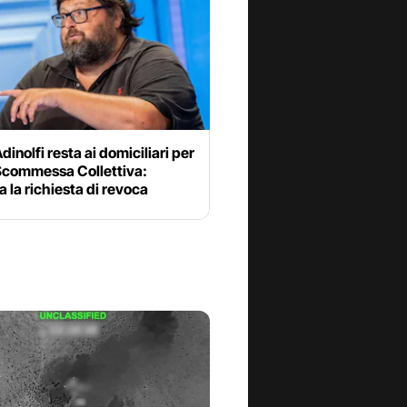
dinolfi resta ai domiciliari per
 Scommessa Collettiva:
a la richiesta di revoca