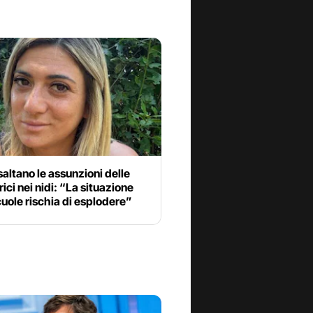
altano le assunzioni delle
ici nei nidi: “La situazione
cuole rischia di esplodere”