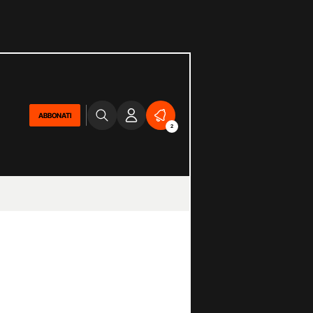
ABBONATI
2