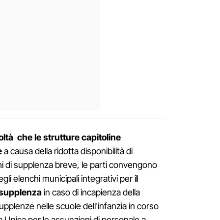
coltà che le strutture capitoline
e
a causa della ridotta disponibilità di
hi di supplenza breve, le parti convengono
gli elenchi municipali integrativi per i
l
i supplenza
in caso di incapienza della
upplenze nelle scuole dell'infanzia in corso
a Unica per le assunzioni di personale a