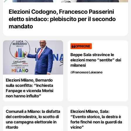
Elezioni Codogno, Francesco Passerini
eletto sindaco: plebiscito per il secondo
mandato
OPINIONE
Beppe Sala stravince le
elezioni meno “sentite” dai
milanesi
di
Francesco Loiacono
Elezioni Milano, Bernardo
sulla sconfitta: “Inchiesta
Fanpage e vicenda Morisi
non hanno influito”
Comunali a Milano: la disfatta
Elezioni Milano, Sala:
del centrodestra, lo scotto di
“Evento storico, la destra è
una campagna elettorale in
forte finché non la guardi da
ritardo
vicino”