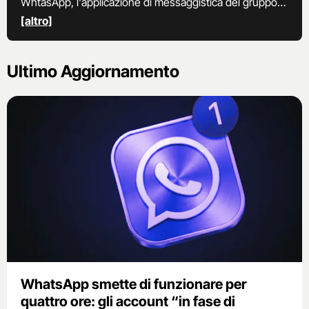
WhtasApp, l'applicazione di messaggistica del gruppo
Meta.
[altro]
Ultimo Aggiornamento
WhatsApp smette di funzionare per
quattro ore: gli account “in fase di