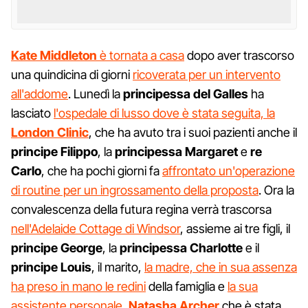
Kate
Middleton
è tornata a casa
dopo aver trascorso
una quindicina di giorni
ricoverata per un intervento
all'addome
. Lunedì la
principessa
del
Galles
ha
lasciato
l'ospedale di lusso dove è stata seguita, la
London
Clinic
, che ha avuto tra i suoi pazienti anche il
principe
Filippo
, la
principessa
Margaret
e
re
Carlo
, che ha pochi giorni fa
affrontato un'operazione
di routine per un ingrossamento della proposta
. Ora la
convalescenza della futura regina verrà trascorsa
nell'Adelaide Cottage di Windsor
, assieme ai tre figli, il
principe
George
, la
principessa
Charlotte
e il
principe
Louis
, il marito,
la madre, che in sua assenza
ha preso in mano le redini
della famiglia e
la sua
assistente personale,
Natasha
Archer
che è stata