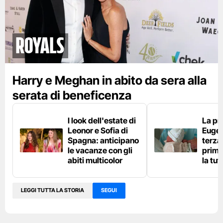
Royals
Harry e Meghan in abito da sera alla
serata di beneficenza
I look dell'estate di
La pr
Leonor e Sofia di
Eugen
Spagna: anticipano
terza 
le vacanze con gli
prima
abiti multicolor
la tut
LEGGI TUTTA LA STORIA
SEGUI