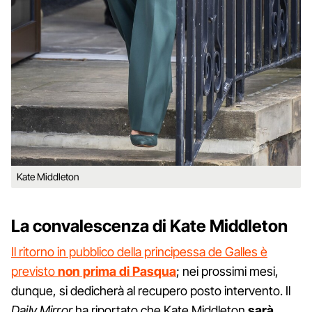
Kate Middleton
La convalescenza di Kate Middleton
Il ritorno in pubblico della principessa de Galles è
previsto
non prima di Pasqua
; nei prossimi mesi,
dunque, si dedicherà al recupero posto intervento. Il
Daily
Mirror
ha riportato che Kate Middleton
sarà