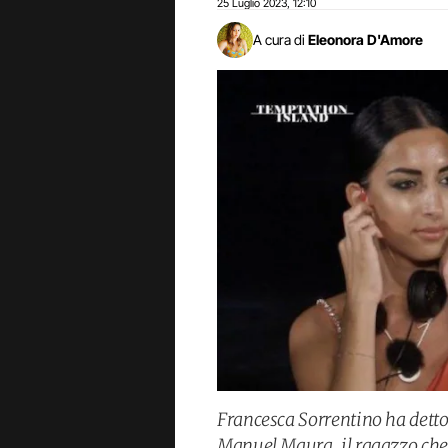
25 Luglio 2023
12:10
,
A cura di
Eleonora D'Amore
Francesca Sorrentino ha detto 
Manuel Maura, il ragazzo che 