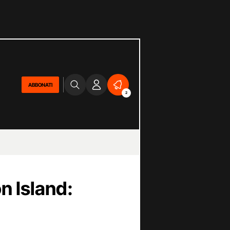
ABBONATI
2
n Island: