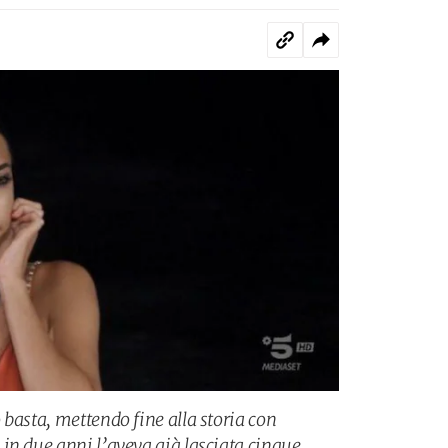
basta, mettendo fine alla storia con
in due anni l’aveva già lasciata cinque