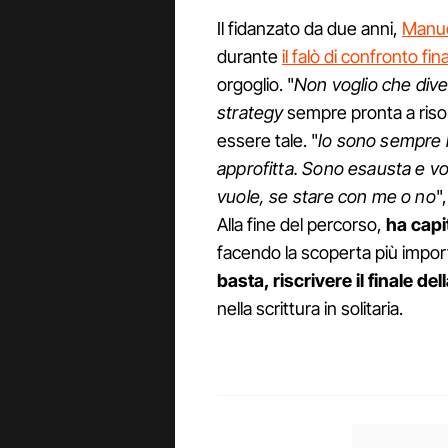
Il fidanzato da due anni,
Manue
durante
il falò di confronto fin
orgoglio. "
Non voglio che diven
strategy
sempre pronta a risol
essere tale. "
Io sono sempre l
approfitta. Sono esausta e v
vuole, se stare con me o no
"
Alla fine del percorso,
ha capi
facendo la scoperta più impor
basta, riscrivere il finale del
nella scrittura in solitaria.