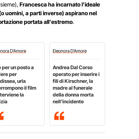
nsieme),
Francesca ha incarnato l'ideale
(o uomini, a parti inverse) aspirano nel
rtazione portata all'estremo
.
onora
D'Amore
Eleonora
D'Amore
e per un posto a
Andrea Dal Corso
ere per
operato per inserire i
dissea, urla
fili di Kirschner, la
errompono il film
madre al funerale
nterviene la
della donna morta
izia
nell'incidente