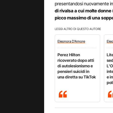
presentandosi nuovamente i
di rivalsa a cui molte donne 
picco massimo di una soppo
LEGGI ALTRO DI QUESTO AUTORE
Eleonora
D'Amore
Ele
Perez Hilton
Lit
ricoverato dopo atti
sed
di autolesionismo e
L'O
pensieri suicidi in
int
una diretta su TikTok
e i
pol