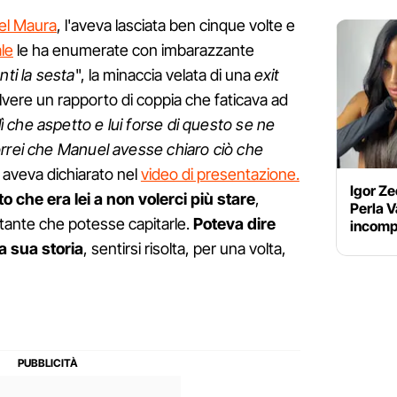
l Maura
, l'aveva lasciata ben cinque volte e
ale
le ha enumerate con imbarazzante
ti la sesta
", la minaccia velata di una
exit
vere un rapporto di coppia che faticava ad
ì che aspetto e lui forse di questo se ne
orrei che Manuel avesse chiaro ciò che
, aveva dichiarato nel
video di presentazione.
Igor Ze
to che era lei a non volerci più stare
,
Perla V
tante che potesse capitarle.
Poteva dire
incomp
la sua storia
, sentirsi risolta, per una volta,