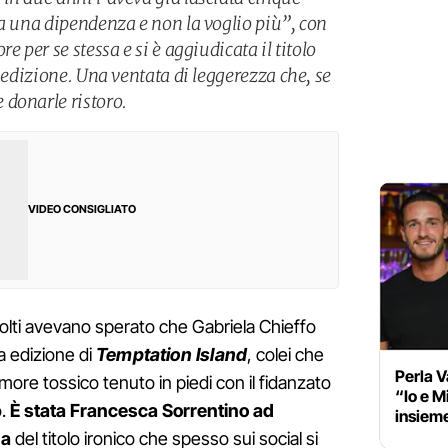
ra una dipendenza e non la voglio più”, con
e per se stessa e si è aggiudicata il titolo
a edizione. Una ventata di leggerezza che, se
donarle ristoro.
VIDEO CONSIGLIATO
molti avevano sperato che Gabriela Chieffo
a edizione di
Temptation Island
, colei che
Perla V
amore tossico tenuto in piedi con il fidanzato
“Io e M
o.
È stata Francesca Sorrentino ad
insieme
na
del titolo ironico che spesso sui social si